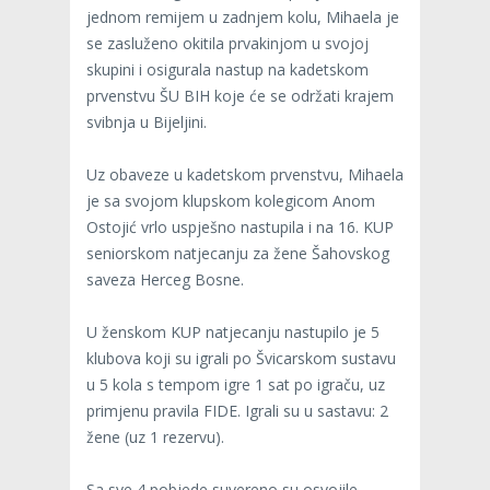
jednom remijem u zadnjem kolu, Mihaela je
se zasluženo okitila prvakinjom u svojoj
skupini i osigurala nastup na kadetskom
prvenstvu ŠU BIH koje će se održati krajem
svibnja u Bijeljini.
Uz obaveze u kadetskom prvenstvu, Mihaela
je sa svojom klupskom kolegicom Anom
Ostojić vrlo uspješno nastupila i na 16. KUP
seniorskom natjecanju za žene Šahovskog
saveza Herceg Bosne.
U ženskom KUP natjecanju nastupilo je 5
klubova koji su igrali po Švicarskom sustavu
u 5 kola s tempom igre 1 sat po igraču, uz
primjenu pravila FIDE. Igrali su u sastavu: 2
žene (uz 1 rezervu).
Sa sve 4 pobjede suvereno su osvojile