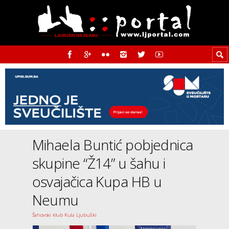
Mihaela Buntić pobjednica
skupine “Ž14” u šahu i
osvajačica Kupa HB u
Neumu
Šahovski klub Kula Ljubuški