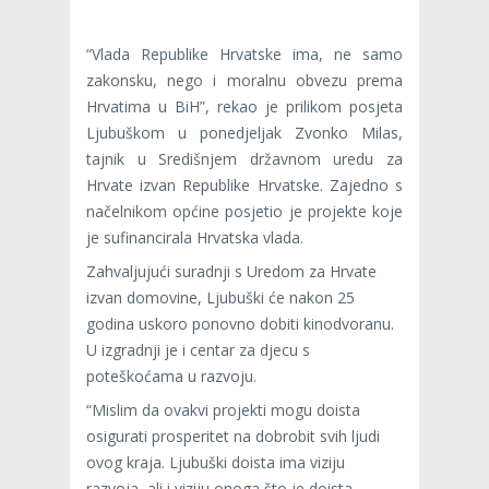
“Vlada Republike Hrvatske ima, ne samo
zakonsku, nego i moralnu obvezu prema
Hrvatima u BiH”, rekao je prilikom posjeta
Ljubuškom u ponedjeljak Zvonko Milas,
tajnik u Središnjem državnom uredu za
Hrvate izvan Republike Hrvatske. Zajedno s
načelnikom općine posjetio je projekte koje
je sufinancirala Hrvatska vlada.
Zahvaljujući suradnji s Uredom za Hrvate
izvan domovine, Ljubuški će nakon 25
godina uskoro ponovno dobiti kinodvoranu.
U izgradnji je i centar za djecu s
poteškoćama u razvoju.
“Mislim da ovakvi projekti mogu doista
osigurati prosperitet na dobrobit svih ljudi
ovog kraja. Ljubuški doista ima viziju
razvoja, ali i viziju onoga što je doista