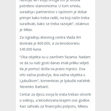
potrebno stanovnicima. U tom smislu,
suradnja i partnerstvo s općinom je dobar
primjer kako treba raditi, na koji način treba
surađivati, kako se treba razvijati”, istaknuo
je Milas.
Za izgradnju dnevnog centra Vlada RH
donirala je 800.000, a za kinodvoranu
545.000 kuna.
“Oba objekta su u završnim fazama. Nadam
se da su naši gosti danas imali priliku vidjeti
da je pomoć došla na pravo mjesto. Dva
vrlo važna područja, dva važna objekta u
Ljubuškom”, komentirao je ljubuški načelnik
Nevenko Barbarić.
Centar za djecu svoja bi vrata trebao otvoriti
u svibnju, a kinodvorana krajem ove godine.
Kao zahvalu za financijsku potporu, Milasu