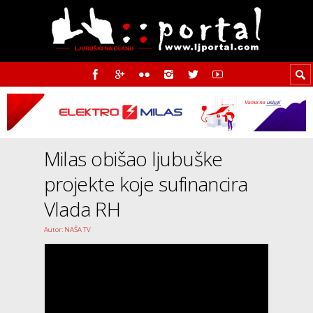
Milas obišao ljubuške
projekte koje sufinancira
Vlada RH
Autor: NAŠA TV