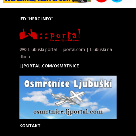
IED “HERC INFO”
®© Ljubuški portal – ljportal.com | Ljubuški na
dlanu
LJPORTAL.COM/OSMRTNICE
KONTAKT