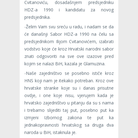
Cvitanoviću, dosadašnjem predsjedniku
HDZ-a 1990 i kandidatu za novog
predsjednika.
-Želim Vam svu sreću u radu, i nadam se da
će današnji Sabor HDZ-a 1990 na čelu sa
predsjednikom Ilijom Cvitanovićem, izabrati
vodstvo koje će kroz Hrvatski narodni sabor
znati odgovoriti na sve ove izazove pred
kojim se nalazi BiH, kazala je Glamuzina.
-Naše zajedništvo se posebno ističe kroz
HNS koji nam je itekako potreban. Kroz ove
hrvatske stranke koje su i danas prisutne
ovdje, i one koje nisu, vjerujem kada je
hrvatsko zajedništvo u pitanju da su s nama
i trebamo slijediti taj put, posebno put ka
izmjeni Izbornog zakona te put ka
jednakopravnosti hrvatskog sa druga dva
naroda u BiH, istaknula je.