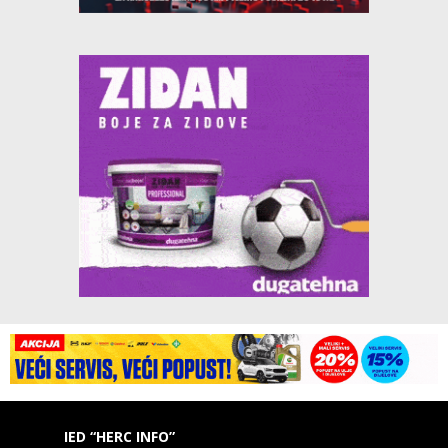
IED “HERC INFO”