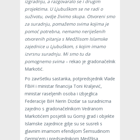
izgradnju, a razgovaralo se i drugim
projektima. U Ljubuškom se ne radi o
suživotu, ovdje živimo skupa. Otvoreni smo
za suradnju, pomažemo svima kojima je
pomoć potrebna, nemamo neriješenih
otvorenih pitanja s Medžlisom Islamske
zajednice u Ljubuškom, s kojim imamo
izvrsnu suradnju. Mi smo tu da
pomognemo svima
– rekao je gradonačelnik
Markotić.
Po završetku sastanka, potpredsjednik Vlade
FBiH i ministar financija Toni Kraljević,
ministar raseljenih osoba i izbjeglica
Federacije BiH Nerin Dizdar sa suradnicma
zajedno s gradonačelnikom Vedranom
Markotićem posjetili su Gornji grad i objekte
Islamske zajednice gdje su se susreli s
glavnim imamom efendijom Šemsudinom
Germićem i predsjednikom Medžlisa