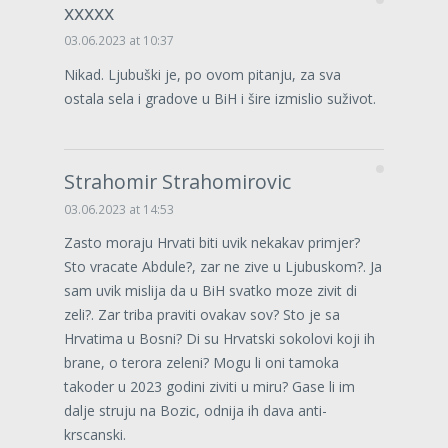
xxxxx
03.06.2023 at 10:37
Nikad. Ljubuški je, po ovom pitanju, za sva
ostala sela i gradove u BiH i šire izmislio suživot.
Strahomir Strahomirovic
03.06.2023 at 14:53
Zasto moraju Hrvati biti uvik nekakav primjer?
Sto vracate Abdule?, zar ne zive u Ljubuskom?. Ja
sam uvik mislija da u BiH svatko moze zivit di
zeli?. Zar triba praviti ovakav sov? Sto je sa
Hrvatima u Bosni? Di su Hrvatski sokolovi koji ih
brane, o terora zeleni? Mogu li oni tamoka
takoder u 2023 godini ziviti u miru? Gase li im
dalje struju na Bozic, odnija ih dava anti-
krscanski.