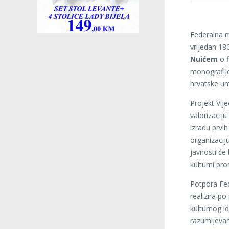
Federalna m
vrijedan 18
Nuićem
o f
monografije
hrvatske um
Projekt Vij
valorizaciju
izradu prvi
organizacij
javnosti će 
kulturni pro
Potpora Fed
realizira p
kulturnog i
razumijevan