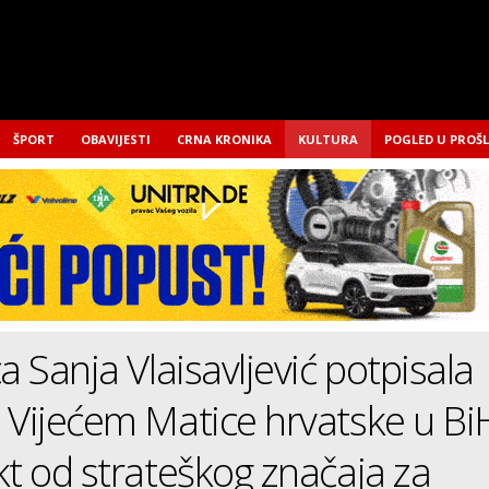
ŠPORT
OBAVIJESTI
CRNA KRONIKA
KULTURA
POGLED U PROŠ
a Sanja Vlaisavljević potpisala
 Vijećem Matice hrvatske u Bi
kt od strateškog značaja za