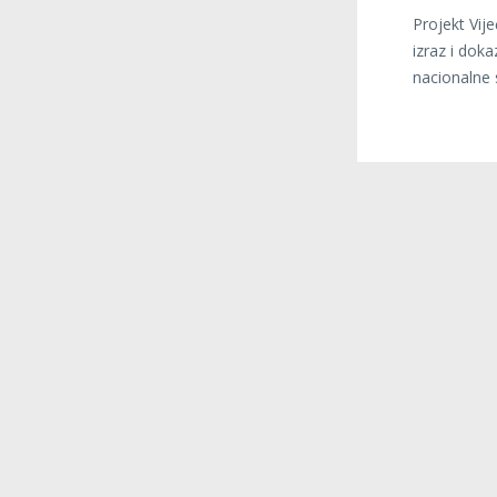
Projekt Vij
izraz i doka
nacionalne s