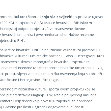
inistrica kulture i športa
Sanja Vlaisavljević
potpisala je ugovor
0.000 KM s tajnikom Vijeća Matice hrvatske u BiH
Ivicom
inancijskoj potpori projektu „Prve znanstvene likovne
 hrvatskih umjetnika i prve međunarodne izložbe recentne
jetnosti u BiH“.
eća Matice hrvatske u BiH je od iznimne važnosti za promociju i
 hrvatske kulturne i umjetničke baštine u Bosni i Hercegovini. Kroz
h znanstvenih likovnih monografija hrvatskih umjetnika te
u prve međunarodne izložbe recentne hrvatske umjetnosti u BiH,
biti predstavljena vrijedna umjetnička ostvarenja koja su obilježila
stor Bosne i Hercegovine i šire regije.
eralnog ministarstva kulture i športa ovom projektu koji se
o prvi put predstavlja ulaganje u očuvanje povijesnog nasljeđa,
dentiteta i vrijednosti koje povezuju zajednicu te doprinose
ju vlastite prošlosti i izgradnji odgovorne budućnosti.