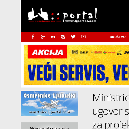
DRUŠTVO
Ministric
ugovor s
za proje