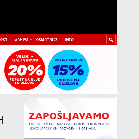
LOST
ARHIVA
OSMRTNICE
INFO
H