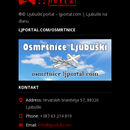
®© Ljubuški portal – ljportal.com | Ljubuški na
dlanu
LJPORTAL.COM/OSMRTNICE
KONTAKT
Address:
Hrvatskih branitelja 57, 88320
Ljubuški
Phone:
+387 63 214 819
Email:
info@ljportal.com