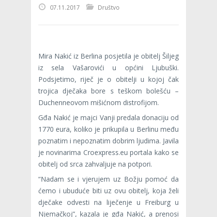
07.11.2017
Društvo
Mira Nakić iz Berlina posjetila je obitelj Šiljeg
iz sela Vašarovići u općini Ljubuški.
Podsjetimo, riječ je o obitelji u kojoj čak
trojica dječaka bore s teškom bolešću –
Duchenneovom mišićnom distrofijom.
Gđa Nakić je majci Vanji predala donaciju od
1770 eura, koliko je prikupila u Berlinu među
poznatim i nepoznatim dobrim ljudima. Javila
je novinarima Croexpress.eu portala kako se
obitelj od srca zahvaljuje na potpori.
“Nadam se i vjerujem uz Božju pomoć da
ćemo i ubuduće biti uz ovu obitelj, koja želi
dječake odvesti na liječenje u Freiburg u
Njemačkoj”, kazala je gđa Nakić, a prenosi