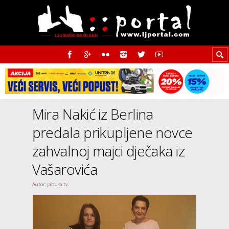
Mira Nakić iz Berlina
predala prikupljene novce
zahvalnoj majci dječaka iz
Vašarovića
Autor: jabuka.tv