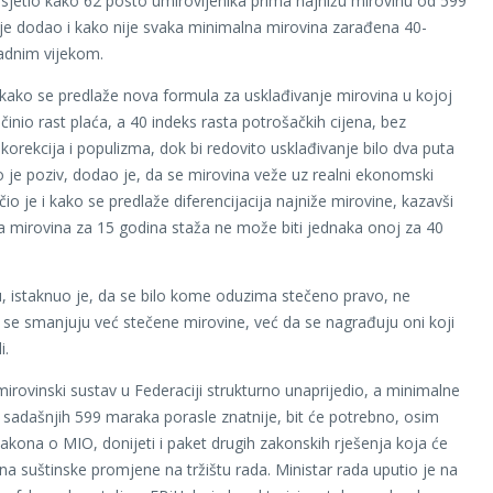
dsjetio kako 62 posto umirovljenika prima najnižu mirovinu od 599
 je dodao i kako nije svaka minimalna mirovina zarađena 40-
adnim vijekom.
 kako se predlaže nova formula za usklađivanje mirovina u kojoj
činio rast plaća, a 40 indeks rasta potrošačkih cijena, bez
 korekcija i populizma, dok bi redovito usklađivanje bilo dva puta
o je poziv, dodao je, da se mirovina veže uz realni ekonomski
čio je i kako se predlaže diferencijacija najniže mirovine, kazavši
a mirovina za 15 godina staža ne može biti jednaka onoj za 40
, istaknuo je, da se bilo kome oduzima stečeno pravo, ne
 se smanjuju već stečene mirovine, već da se nagrađuju oni koji
i.
mirovinski sustav u Federaciji strukturno unaprijedio, a minimalne
 sadašnjih 599 maraka porasle znatnije, bit će potrebno, osim
kona o MIO, donijeti i paket drugih zakonskih rješenja koja će
 na suštinske promjene na tržištu rada. Ministar rada uputio je na