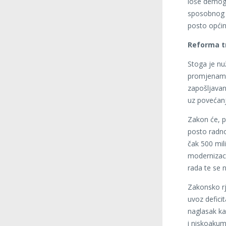
loše demogr
sposobnog s
posto općin
Reforma tr
Stoga je nu
promjenama
zapošljavanj
uz povećanje
Zakon će, p
posto radno
čak 500 mil
modernizacij
rada te se n
Zakonsko r
uvoz deficit
naglasak kak
i niskoakum