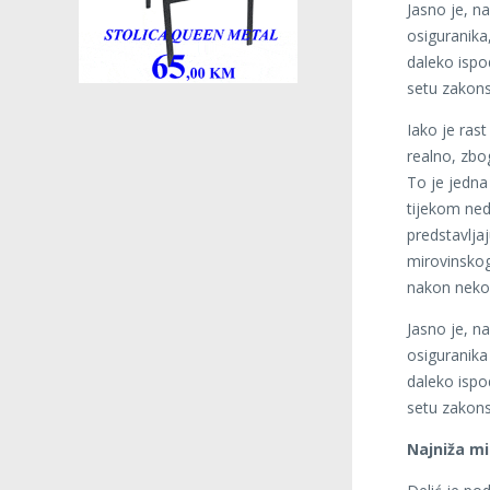
Jasno je, n
osiguranika
daleko ispo
setu zakons
Iako je ras
realno, zbo
To je jedna
tijekom ne
predstavlja
mirovinskog 
nakon nekol
Jasno je, n
osiguranika
daleko ispo
setu zakons
Najniža mi