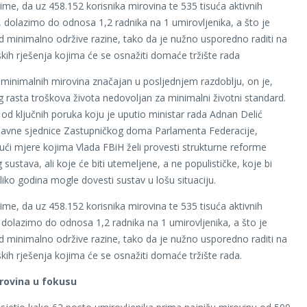
aime, da uz 458.152 korisnika mirovina te 535 tisuća aktivnih
, dolazimo do odnosa 1,2 radnika na 1 umirovljenika, a što je
d minimalno održive razine, tako da je nužno usporedno raditi na
kih rješenja kojima će se osnažiti domaće tržište rada
t minimalnih mirovina značajan u posljednjem razdoblju, on je,
g rasta troškova života nedovoljan za minimalni životni standard.
 od ključnih poruka koju je uputio ministar rada Adnan Delić
davne sjednice Zastupničkog doma Parlamenta Federacije,
jući mjere kojima Vlada FBiH želi provesti strukturne reforme
sustava, ali koje će biti utemeljene, a ne populističke, koje bi
iko godina mogle dovesti sustav u lošu situaciju.
aime, da uz 458.152 korisnika mirovina te 535 tisuća aktivnih
 dolazimo do odnosa 1,2 radnika na 1 umirovljenika, a što je
d minimalno održive razine, tako da je nužno usporedno raditi na
kih rješenja kojima će se osnažiti domaće tržište rada.
rovina u fokusu