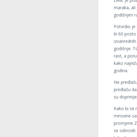
Delić je po
maraka, ali
godišnjim r
Potvrdio je
bi 60 posto 
izvanrednih
godišnje. T
rast, a poru
kako najniž
godina.
Ne predlažu
predlažu da
su doprinijel
Kako bi se 
mirovine sa
promjene Za
se odnositi