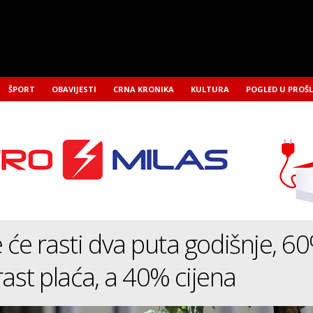
ŠPORT
OBAVIJESTI
CRNA KRONIKA
KULTURA
POGLED U PROŠ
 će rasti dva puta godišnje, 6
 rast plaća, a 40% cijena