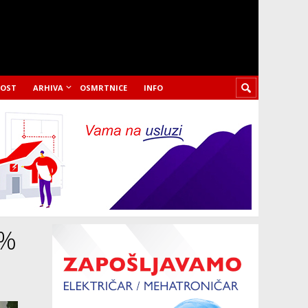
LOST
ARHIVA
OSMRTNICE
INFO
0%