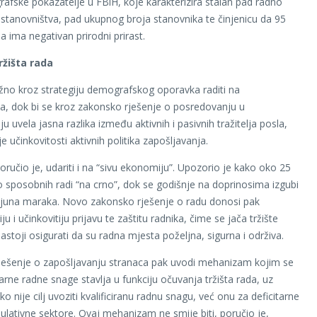
afske pokazatelje u FBiH, koje karakterizira stalan pad radno
tanovništva, pad ukupnog broja stanovnika te činjenicu da 95
a ima negativan prirodni prirast.
žišta rada
žno kroz strategiju demografskog oporavka raditi na
, dok bi se kroz zakonsko rješenje o posredovanju u
u uvela jasna razlika između aktivnih i pasivnih tražitelja posla,
 učinkovitosti aktivnih politika zapošljavanja.
oručio je, udariti i na “sivu ekonomiju”. Upozorio je kako oko 25
 sposobnih radi “na crno”, dok se godišnje na doprinosima izgubi
ijuna maraka. Novo zakonsko rješenje o radu donosi pak
u i učinkovitiju prijavu te zaštitu radnika, čime se jača tržište
astoji osigurati da su radna mjesta poželjna, sigurna i održiva.
ješenje o zapošljavanju stranaca pak uvodi mehanizam kojim se
arne radne snage stavlja u funkciju očuvanja tržišta rada, uz
o nije cilj uvoziti kvalificiranu radnu snagu, već onu za deficitarne
ulativne sektore. Ovaj mehanizam ne smije biti, poručio je,