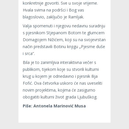
konkretnije govoriti. Sve u svoje vrijeme.
Hvala svima na podršci i Bog vas
blagoslovio, zaključio je Ramljak.
Valja spomenuti i njegovu nedavnu suradnju
s pjesnikom Stjepanom Botom te glumcem
Domagojem Nižićem, koji su na svojevrstan
način predstavili Botinu knjigu „Pjesme duše
i srca“.
Bila je to zanimljiva interaktivna večer s
publikom, tijekom koje su stvorili kulturni
krug u kojem je odnedavno i pjesnik Ilija
Fofić. Ova četvorka uskoro će nas uveseliti
novim projektima, kojima će zasigurno
obogatiti kulturni život grada Ljubuškog.
Piše: Antonela Marinović Musa