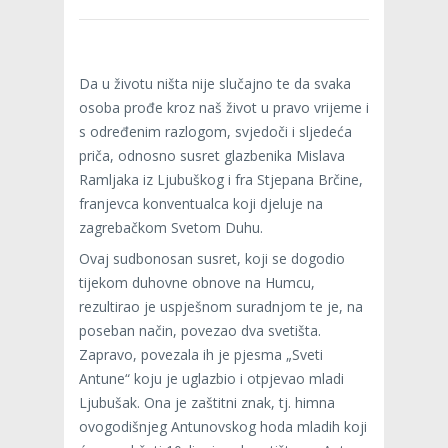
Da u životu ništa nije slučajno te da svaka
osoba prođe kroz naš život u pravo vrijeme i
s određenim razlogom, svjedoči i sljedeća
priča, odnosno susret glazbenika Mislava
Ramljaka iz Ljubuškog i fra Stjepana Brčine,
franjevca konventualca koji djeluje na
zagrebačkom Svetom Duhu.
Ovaj sudbonosan susret, koji se dogodio
tijekom duhovne obnove na Humcu,
rezultirao je uspješnom suradnjom te je, na
poseban način, povezao dva svetišta.
Zapravo, povezala ih je pjesma „Sveti
Antune“ koju je uglazbio i otpjevao mladi
Ljubušak. Ona je zaštitni znak, tj. himna
ovogodišnjeg Antunovskog hoda mladih koji