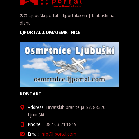
®© Ljubuški portal – ljportal.com | Ljubuški na
dlanu
LJPORTAL.COM/OSMRTNICE
KONTAKT
Address:
Hrvatskih branitelja 57, 88320
Ljubuški
Phone:
+387 63 214 819
Email:
info@ljportal.com