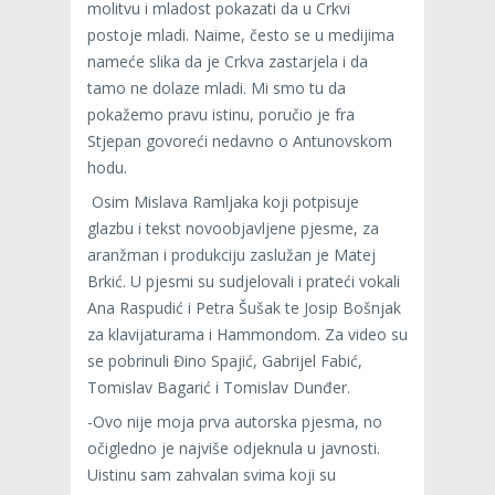
molitvu i mladost pokazati da u Crkvi
postoje mladi. Naime, često se u medijima
nameće slika da je Crkva zastarjela i da
tamo ne dolaze mladi. Mi smo tu da
pokažemo pravu istinu, poručio je fra
Stjepan govoreći nedavno o Antunovskom
hodu.
Osim Mislava Ramljaka koji potpisuje
glazbu i tekst novoobjavljene pjesme, za
aranžman i produkciju zaslužan je Matej
Brkić. U pjesmi su sudjelovali i prateći vokali
Ana Raspudić i Petra Šušak te Josip Bošnjak
za klavijaturama i Hammondom. Za video su
se pobrinuli Đino Spajić, Gabrijel Fabić,
Tomislav Bagarić i Tomislav Dunđer.
-Ovo nije moja prva autorska pjesma, no
očigledno je najviše odjeknula u javnosti.
Uistinu sam zahvalan svima koji su