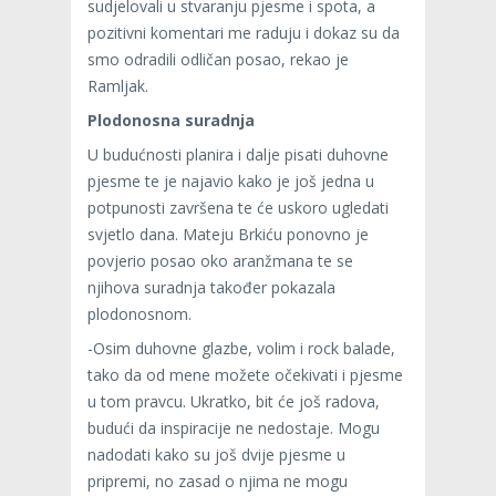
sudjelovali u stvaranju pjesme i spota, a
pozitivni komentari me raduju i dokaz su da
smo odradili odličan posao, rekao je
Ramljak.
Plodonosna suradnja
U budućnosti planira i dalje pisati duhovne
pjesme te je najavio kako je još jedna u
potpunosti završena te će uskoro ugledati
svjetlo dana. Mateju Brkiću ponovno je
povjerio posao oko aranžmana te se
njihova suradnja također pokazala
plodonosnom.
-Osim duhovne glazbe, volim i rock balade,
tako da od mene možete očekivati i pjesme
u tom pravcu. Ukratko, bit će još radova,
budući da inspiracije ne nedostaje. Mogu
nadodati kako su još dvije pjesme u
pripremi, no zasad o njima ne mogu