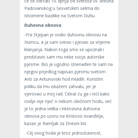
će se održati 10. lipnja od svetišta sv. Antuna
Padovanskog u Sesvetskim selima do
istoimene bazilike na Svetom Duhu.
Duhovna obnova
-Fra Stjepan je vodio duhovnu obnovu na
Humcu, a ja sam svirao i pjevao za vrijeme
klanjanja. Nakon toga smo se upoznali i
predstavio sam mu neke svoje autorske
pjesme. Bio je ugodno iznenađen te sam na
njegov prijedlog napisao pjesmu svetom
Anti za Antunovski hod mladih. Koristim
priliku da mu iskažem zahvalu, jer je
vjerovao u moj rad. Citirat ću ga i reći kako
ovdje nije riječ o nekom običnom hodu, već
je to jedna velika i intenzivna duhovna
obnova po uzoru na Kristovo evanđelje,
kazao je Ramljak za Dnevni list.
-Cilj ovog hoda je kroz jednostavnost,