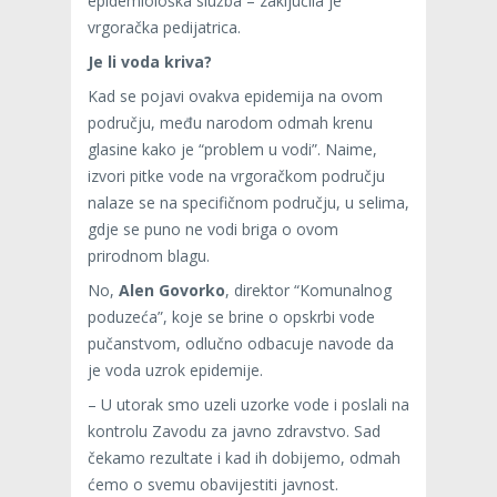
epidemiološka služba – zaključila je
vrgoračka pedijatrica.
Je li voda kriva?
Kad se pojavi ovakva epidemija na ovom
području, među narodom odmah krenu
glasine kako je “problem u vodi”. Naime,
izvori pitke vode na vrgoračkom području
nalaze se na specifičnom području, u selima,
gdje se puno ne vodi briga o ovom
prirodnom blagu.
No,
Alen Govorko
, direktor “Komunalnog
poduzeća”, koje se brine o opskrbi vode
pučanstvom, odlučno odbacuje navode da
je voda uzrok epidemije.
– U utorak smo uzeli uzorke vode i poslali na
kontrolu Zavodu za javno zdravstvo. Sad
čekamo rezultate i kad ih dobijemo, odmah
ćemo o svemu obavijestiti javnost.