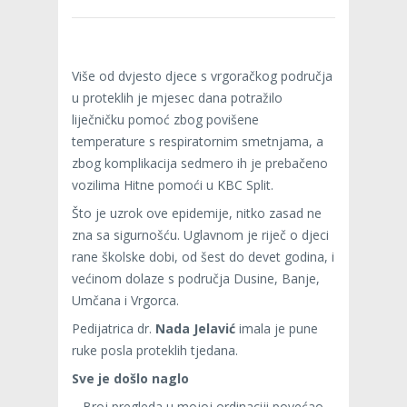
Više od dvjesto djece s vrgoračkog područja
u proteklih je mjesec dana potražilo
liječničku pomoć zbog povišene
temperature s respiratornim smetnjama, a
zbog komplikacija sedmero ih je prebačeno
vozilima Hitne pomoći u KBC Split.
Što je uzrok ove epidemije, nitko zasad ne
zna sa sigurnošću. Uglavnom je riječ o djeci
rane školske dobi, od šest do devet godina, i
većinom dolaze s područja Dusine, Banje,
Umčana i Vrgorca.
Pedijatrica dr.
Nada Jelavić
imala je pune
ruke posla proteklih tjedana.
Sve je došlo naglo
– Broj pregleda u mojoj ordinaciji povećao