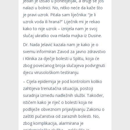
Jedan je izišao u ponedjeljak, a drugi se još
nalazi u bolnici. No, nitko neće da kaže što
je pravi uzrok. Pitala sam liječnika: “Je li
uzrok voda ili
hrana?” Liječnik mi je rekao
kako to nije uzrok – iznijela nam je svoj
slučaj ukratko ova mlada majka iz Dusine.
Dr. Nada Jelavić kazala nam je kako je o
svemu informiran Zavod za javno zdravstvo
i Klinika za dječje bolesti u Splitu, koja će
zbog povećanog broja slučajeva podvrgnuti
djecu virusološkom testiranju.
– Cijela epidemija je pod kontrolom koliko
zahtijeva trenutačna situacija, postoji
suradnja između nadležnih službi. Također,
ističem kako je riječ o bolesti koja ne
podliježe obveznom prijavljivanju Zakonu o
zaštiti pučanstva od zaraznih bolesti. No,
zbog komplikacija, alarmirana je