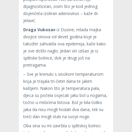
dijagnosticiran, osim što je kod jednog
dojenčeta izoliran adenovirus – kaže dr.
Jelavić.
Draga Vukosav
iz Dusine, mlada majka
dvojice sinova od devet godina koje je
također zahvatila ova epidemija, kaže kako
je sve došlo naglo. Jedan sin izišao je iz
splitske bolnice, dok je drugi još na
pretragama.
– Sve je krenulo s visokom temperaturom
koja je trajala tri-četiri dana te jakim
kašljem. Nakon što je temperatura pala,
djeca su počela osjećati jaku bol u nogama,
točno u mišićima listova. Bol je bila toliko
jaka da nisu mogli hodati dva dana, tek su
treći dan mogli stati na svoje noge.
Oba sina su mi završila u splitskoj bolnici.