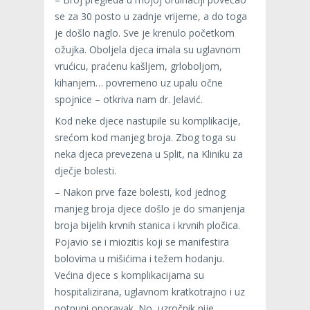
se za 30 posto u zadnje vrijeme, a do toga
je došlo naglo. Sve je krenulo početkom
ožujka. Oboljela djeca imala su uglavnom
vrućicu, praćenu kašljem, grloboljom,
kihanjem… povremeno uz upalu očne
spojnice – otkriva nam dr. Jelavić.
Kod neke djece nastupile su komplikacije,
srećom kod manjeg broja. Zbog toga su
neka djeca prevezena u Split, na Kliniku za
dječje bolesti.
– Nakon prve faze bolesti, kod jednog
manjeg broja djece došlo je do smanjenja
broja bijelih krvnih
stanica i krvnih pločica.
Pojavio se i miozitis koji se manifestira
bolovima u mišićima i težem hodanju.
Većina djece s komplikacijama su
hospitalizirana, uglavnom kratkotrajno i uz
potpuni oporavak. No, uzročnik nije