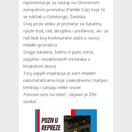
reprezentacije za nastup na Otvorenom
europskom prvenstvu (Partille Cup) koje će
se održati u Göteborgu, Švedska.
Ovaj poziv veliko je priznanje za Katarinu,
njezin trud, rad, disciplinu i predanost, ali i za
naš klub koji kontinuirano ulaže u razvoj
mladih sportašica.
Draga Katarina, želimo ti puno sreće,
uspjeha i nezaboravnih trenutaka u
hrvatskom dresu!
Tvoj uspjeh inspiracija je svim mladim
rukometašicama koje svakodnevno marljivo
treniraju i sanjaju velike snove.
Ponosni smo na tebe!”, objavio je ŽRK
Izviđač.