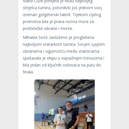
Ivana Ćuže ponijela je titulu najboljeg
strijelca turnira, potvrdivši još jednom svoj
izniman golgeterski talent. Tijekom cijelog
prvenstva bila je prava noćna mora za
protivničke obrane i mreže.
Mihaela Soče zasluženo je proglašena
najboljom vratarkom turnira. Svojim sjajnim
obranama i sigurnošću među vratnicama
spašavala je ekipu u najvažnijim trenucima i
bila jedan od ključnih oslonaca na putu do
finala.