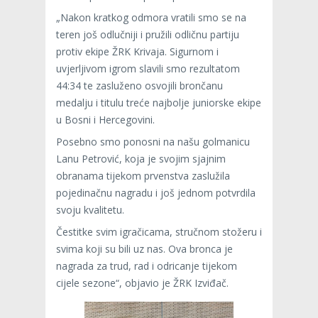
„Nakon kratkog odmora vratili smo se na
teren još odlučniji i pružili odličnu partiju
protiv ekipe ŽRK Krivaja. Sigurnom i
uvjerljivom igrom slavili smo rezultatom
44:34 te zasluženo osvojili brončanu
medalju i titulu treće najbolje juniorske ekipe
u Bosni i Hercegovini.
Posebno smo ponosni na našu golmanicu
Lanu Petrović, koja je svojim sjajnim
obranama tijekom prvenstva zaslužila
pojedinačnu nagradu i još jednom potvrdila
svoju kvalitetu.
Čestitke svim igračicama, stručnom stožeru i
svima koji su bili uz nas. Ova bronca je
nagrada za trud, rad i odricanje tijekom
cijele sezone“, objavio je ŽRK Izviđač.