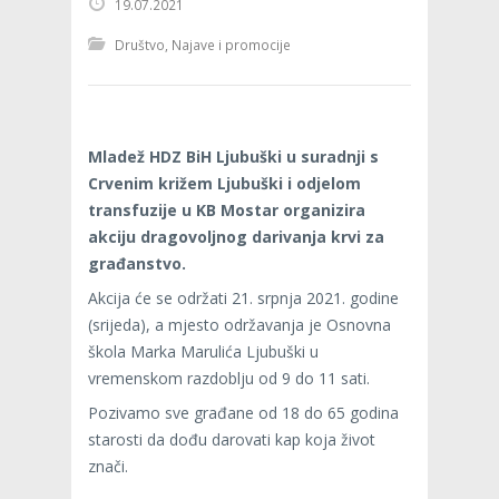
19.07.2021
Društvo
,
Najave i promocije
Mladež HDZ BiH Ljubuški u suradnji s
Crvenim križem Ljubuški i odjelom
transfuzije u KB Mostar organizira
akciju dragovoljnog darivanja krvi za
građanstvo.
Akcija će se održati 21. srpnja 2021. godine
(srijeda), a mjesto održavanja je Osnovna
škola Marka Marulića Ljubuški u
vremenskom razdoblju od 9 do 11 sati.
Pozivamo sve građane od 18 do 65 godina
starosti da dođu darovati kap koja život
znači.