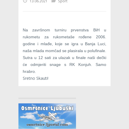
13.06.2021
Šport
Na završnom turniru prvenstva BiH u
rukometu za rukometaše rođene 2006.
godine i mlađe, koje se igra u Banja Luci,
naša mlada momčad se plasirala u polufinale.
Sutra u 12 sati za ulazak u finale naši dečki
će odmjeriti snage s RK Konjuh. Samo
hrabro.
Sretno Skauti!