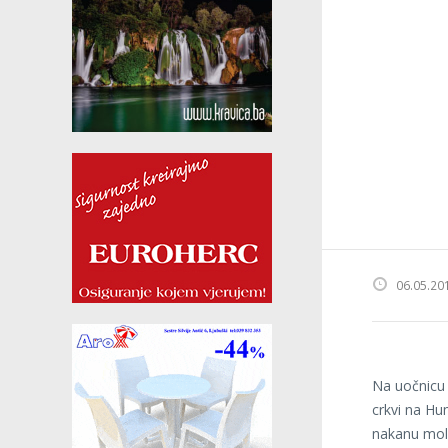
06.05.20
Na uočnicu 
crkvi na Hu
nakanu mol