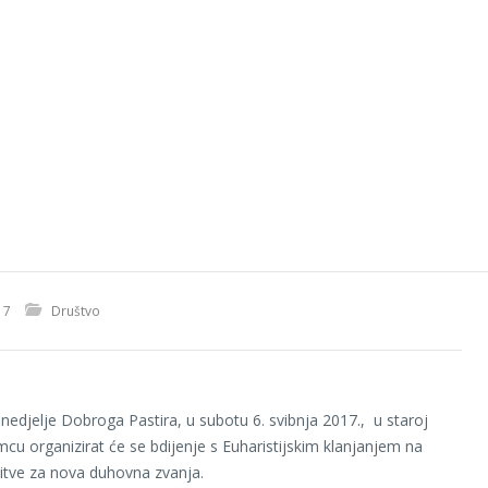
17
Društvo
nedjelje Dobroga Pastira, u subotu 6. svibnja 2017., u staroj
mcu organizirat će se bdijenje s Euharistijskim klanjanjem na
itve za nova duhovna zvanja.