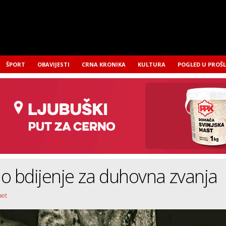
ŠPORT
OBAVIJESTI
CRNA KRONIKA
KULTURA
POGLED U PROŠ
o bdijenje za duhovna zvanja
net