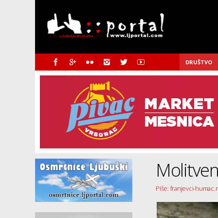
DRUŠTVO
Molitven
Piše: franjevci-humac.