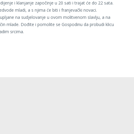
ijenje i klanjanje započinje u 20 sati i trajat će do 22 sata.
dvode mladi, a s njima će biti i franjevački novaci.
pljane na sudjelovanje u ovom molitvenom slavlju, a na
in mlade. Dođite i pomolite se Gospodinu da probudi klicu
adim srcima.