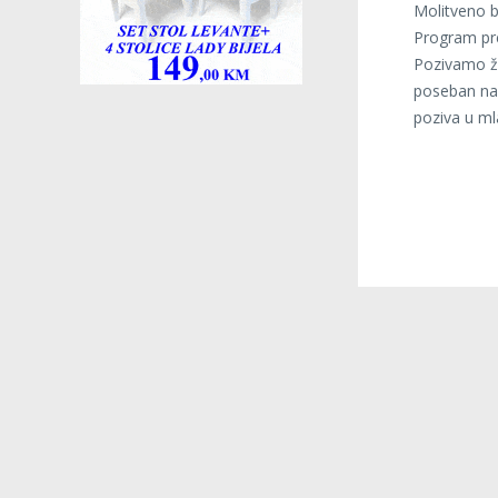
Molitveno bd
Program pre
Pozivamo žu
poseban nač
poziva u ml