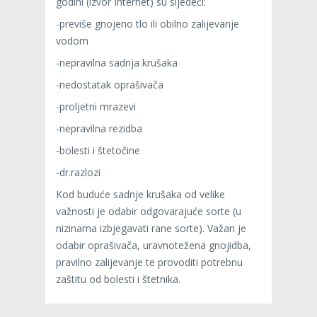
godini (izvor Internet) su sljedeći:
-previše gnojeno tlo ili obilno zalijevanje
vodom
-nepravilna sadnja krušaka
-nedostatak oprašivača
-proljetni mrazevi
-nepravilna rezidba
-bolesti i štetočine
-dr.razlozi
Kod buduće sadnje krušaka od velike
važnosti je odabir odgovarajuće sorte (u
nizinama izbjegavati rane sorte). Važan je
odabir oprašivača, uravnotežena gnojidba,
pravilno zalijevanje te provoditi potrebnu
zaštitu od bolesti i štetnika.