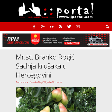
Mr.sc. Branko Rogić:
Sadnja krušaka u
Hercegovini
Autor: mr.sc. Branko Rogić/ Ljubuški portal