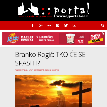
Branko Rogić: TKO ĆE SE
SPASITI?
Autor: mr.sc. Branko Rogić/ Ljubuški portal