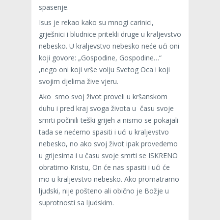
spasenje.
Isus je rekao kako su mnogi carinici,
grješnici i bludnice pritekli druge u kraljevstvo
nebesko. U kraljevstvo nebesko neće ući oni
koji govore: „Gospodine, Gospodine…“
,nego oni koji vrše volju Svetog Oca i koji
svojim djelima žive vjeru.
Ako smo svoj život proveli u kršanskom
duhu i pred kraj svoga života u času svoje
smrti počinili teški grijeh a nismo se pokajali
tada se nećemo spasiti i ući u kraljevstvo
nebesko, no ako svoj život ipak provedemo
u grijesima i u času svoje smrti se ISKRENO
obratimo Kristu, On će nas spasiti i ući će
mo u kraljevstvo nebesko. Ako promatramo
ljudski, nije pošteno ali obično je Božje u
suprotnosti sa ljudskim.