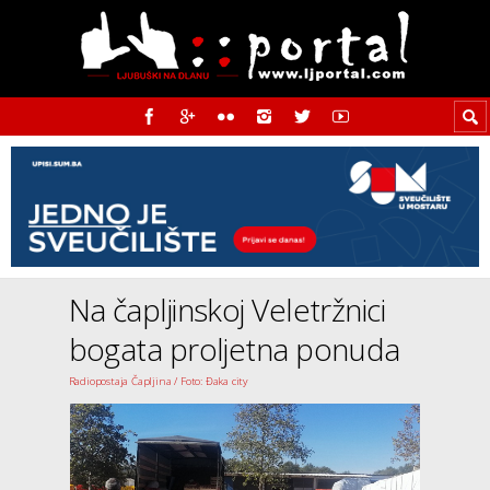
Na čapljinskoj Veletržnici
bogata proljetna ponuda
Radiopostaja Čapljina / Foto: Đaka city