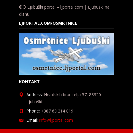
®© Ljubuški portal – ljportal.com | Ljubuški na
dlanu
LJPORTAL.COM/OSMRTNICE
KONTAKT
Address:
Hrvatskih branitelja 57, 88320
Ljubuški
Phone:
+387 63 214 819
Email:
info@ljportal.com