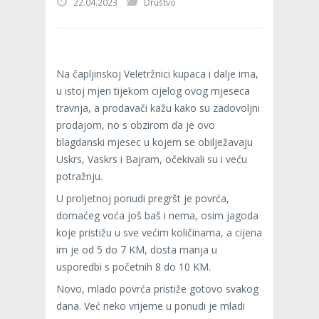
22.04.2023
Društvo
Na čapljinskoj Veletržnici kupaca i dalje ima,
u istoj mjeri tijekom cijelog ovog mjeseca
travnja, a prodavači kažu kako su zadovoljni
prodajom, no s obzirom da je ovo
blagdanski mjesec u kojem se obilježavaju
Uskrs, Vaskrs i Bajram, očekivali su i veću
potražnju.
U proljetnoj ponudi pregršt je povrća,
domaćeg voća još baš i nema, osim jagoda
koje pristižu u sve većim količinama, a cijena
im je od 5 do 7 KM, dosta manja u
usporedbi s početnih 8 do 10 KM.
Novo, mlado povrća pristiže gotovo svakog
dana. Već neko vrijeme u ponudi je mladi