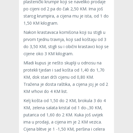
plastenički krumpir koji se naveliko prodaje
po cijeni od 2 pa do čak 2,50 KM. Ima još
starog krumpira, a cijena mu je ista, od 1 do
1,50 KM kilogram.
Nakon krastavaca kornišona koji su stigli u
prvom tjednu travnja, koji sad koštaju od 3
do 3,50 KM, stigli su i obični krastavci koji se
cijene oko 3 KM kilogram.
Mladi kupus je nešto skuplji u odnosu na
protekli tjedan i sad košta od 1,40 do 1,70
KM, dok stari drži cijenu od 0,80 KM.
Tražena je dosta raštika, a cijena joj je od 2
KM vrhovi do 4 KM list.
Kelj košta od 1,50 do 2 KM, brokula 3 do 4
KM, zelena salata kristal od 1 do-,30 KM,
putarica od 1,60 do 2 KM. Kuka još uvijek
ima u prodaji, a cijena im je 2 KM vezica.
Cijena blitve je 1 -1,50 KM, peršina i celera