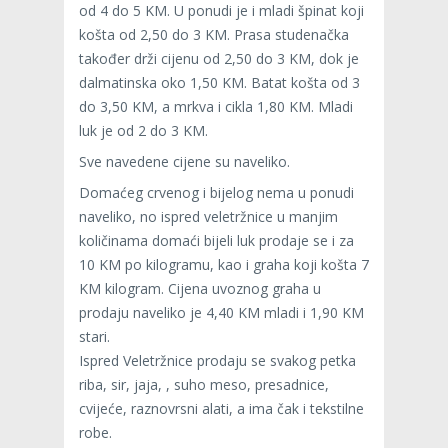
od 4 do 5 KM. U ponudi je i mladi špinat koji
košta od 2,50 do 3 KM. Prasa studenačka
također drži cijenu od 2,50 do 3 KM, dok je
dalmatinska oko 1,50 KM. Batat košta od 3
do 3,50 KM, a mrkva i cikla 1,80 KM. Mladi
luk je od 2 do 3 KM.
Sve navedene cijene su naveliko.
Domaćeg crvenog i bijelog nema u ponudi
naveliko, no ispred veletržnice u manjim
količinama domaći bijeli luk prodaje se i za
10 KM po kilogramu, kao i graha koji košta 7
KM kilogram. Cijena uvoznog graha u
prodaju naveliko je 4,40 KM mladi i 1,90 KM
stari.
Ispred Veletržnice prodaju se svakog petka
riba, sir, jaja, , suho meso, presadnice,
cvijeće, raznovrsni alati, a ima čak i tekstilne
robe.