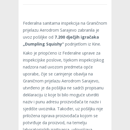
Federalna sanitarna inspekcija na Graničnom
prijelazu Aerodrom Sarajevo zabranila je
uvoz pošiljke od
7.200 dječjih igračaka
„Dumpling Squishy“
podrijetlom iz Kine.
Kako je priopćeno iz Federalne uprave za
inspekcijske poslove, tijekom inspekcijskog
nadzora nad uvozom predmeta opće
uporabe, čije se carinjenje obavlja na
Graničnom prijelazu Aerodrom Sarajevo,
utvrđeno je da pošiljka ne sadrži propisanu
deklaraciju iz koje bi bilo moguće utvrditi
naziv i punu adresu proizvođača te naziv i
sjedište uvoznika. Također, uz pošiljku nije
priložena isprava proizvođača kojom se
potvrđuje da proizvod, na temelju
laboratorijskih ispitivanja, udovoljava