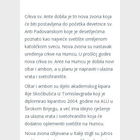
Crkva sv. Ante dobila je tri nova zvona koja
će biti postavljena do početka devetnice sv.
Anti Padovanskom koje je desetljećima
poznato kao najveće svetište omiljenom
katoličkom svecu. Nova zvona su nastavak
uređenja crkve na Humcu. U prošloj godini
nova crkva sv. Ante na Humcu je dobila novi
oltar i ambon, a u planu je napraviti i ulazna
vrata i svetohranište.
Oltar i ambon su djelo akademskog kipara
Ilije Skočibušića iz Tomislavgrada koji je
diplomirao kiparstvo 2004. godine na ALU u
Širokom Brijegu, a već ima idejno rješenje
za ulazna vrata i svetohranište koja će
dodatno oplemeniti svetište na Humcu.
Nova zvona izlijevana u Italiji stigli su jutros