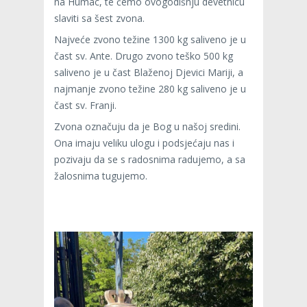
na Humac, te ćemo ovogodišnju devetnicu
slaviti sa šest zvona.
Najveće zvono težine 1300 kg saliveno je u
čast sv. Ante. Drugo zvono teško 500 kg
saliveno je u čast Blaženoj Djevici Mariji, a
najmanje zvono težine 280 kg saliveno je u
čast sv. Franji.
Zvona označuju da je Bog u našoj sredini.
Ona imaju veliku ulogu i podsjećaju nas i
pozivaju da se s radosnima radujemo, a sa
žalosnima tugujemo.