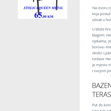
Na izvoru r
koja poslužu
uživali u hr
U blizini hr
blagom: Her
rijekama, je
borova i kr
okolici Lju
tvrđave Her
je mjesto n
i svojom po
BAZEN
TERAS
Put do kono
trenutak će