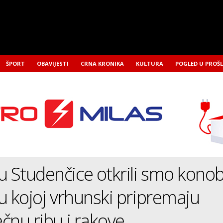
ŠPORT
OBAVIJESTI
CRNA KRONIKA
KULTURA
POGLED U PROŠ
u Studenčice otkrili smo kono
i u kojoj vrhunski pripremaju
ečnu ribu i rakove