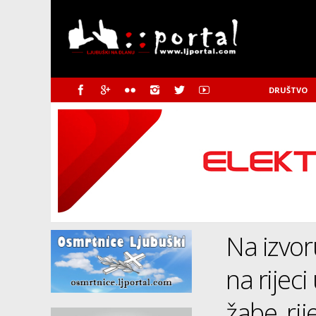
DRUŠTVO
Na izvor
na rijec
žabe, rij