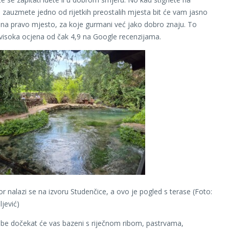
e i zauzmete jedno od rijetkih preostalih mjesta bit će vam jasno
li na pravo mjesto, za koje gurmani već jako dobro znaju. To
 visoka ocjena od čak 4,9 na Google recenzijama.
r nalazi se na izvoru Studenčice, a ovo je pogled s terase (Foto:
jević)
be dočekat će vas bazeni s riječnom ribom, pastrvama,