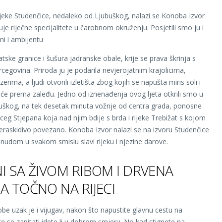
ijeke Studenčice, nedaleko od Ljubuškog, nalazi se Konoba Izvor
je riječne specijalitete u čarobnom okruženju. Posjetili smo ju i
ani i ambijentu
vatske granice i šušura jadranske obale, krije se prava škrinja s
cegovina. Priroda ju je podarila nevjerojatnim krajolicima,
zerima, a ljudi otvorili izletišta zbog kojih se napušta miris soli i
eće prema zaleđu. Jedno od iznenađenja ovog ljeta otkrili smo u
buškog, na tek desetak minuta vožnje od centra grada, ponosne
ceg Stjepana koja nad njim bdije s brda i rijeke Trebižat s kojom
eraskidivo povezano. Konoba Izvor nalazi se na izvoru Studenčice
nudom u svakom smislu slavi rijeku i njezine darove.
I SA ŽIVOM RIBOM I DRVENA
A TOČNO NA RIJECI
be uzak je i vijugav, nakon što napustite glavnu cestu na
te se zapitati idete li u dobrom smjeru. No kad stignete na