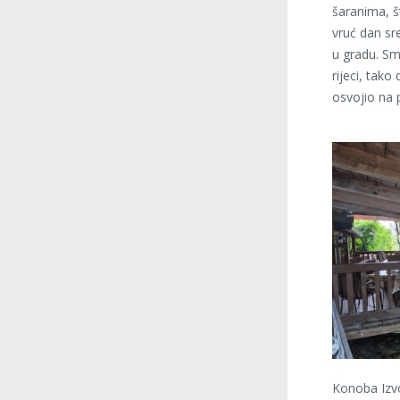
šaranima, š
vruć dan sr
u gradu. Sm
rijeci, tak
osvojio na p
Konoba Izvo