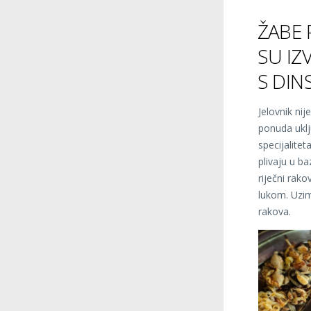
ŽABE 
SU IZ
S DI
Jelovnik nij
ponuda uklj
specijalitet
plivaju u b
riječni rako
lukom. Uzim
rakova.