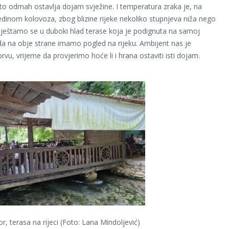
to odmah ostavlja dojam svježine. I temperatura zraka je, na
edinom kolovoza, zbog blizine rijeke nekoliko stupnjeva niža nego
ještamo se u duboki hlad terase koja je podignuta na samoj
o da na obje strane imamo pogled na rijeku. Ambijent nas je
rvu, vrijeme da provjerimo hoće li i hrana ostaviti isti dojam.
r, terasa na rijeci (Foto: Lana Mindoljević)