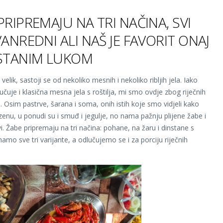
PRIPREMAJU NA TRI NAČINA, SVI
VANREDNI ALI NAŠ JE FAVORIT ONAJ
NSTANIM LUKOM
e velik, sastoji se od nekoliko mesnih i nekoliko ribljih jela. Iako
učuje i klasična mesna jela s roštilja, mi smo ovdje zbog riječnih
a. Osim pastrve, šarana i soma, onih istih koje smo vidjeli kako
azenu, u ponudi su i smuđ i jegulje, no nama pažnju plijene žabe i
vi. Žabe pripremaju na tri načina: pohane, na žaru i dinstane s
amo sve tri varijante, a odlučujemo se i za porciju riječnih