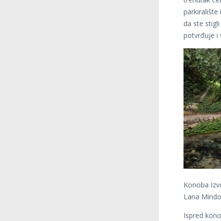
parkirališt
da ste stig
potvrđuje i
Konoba Izvo
Lana Mindol
Ispred kono