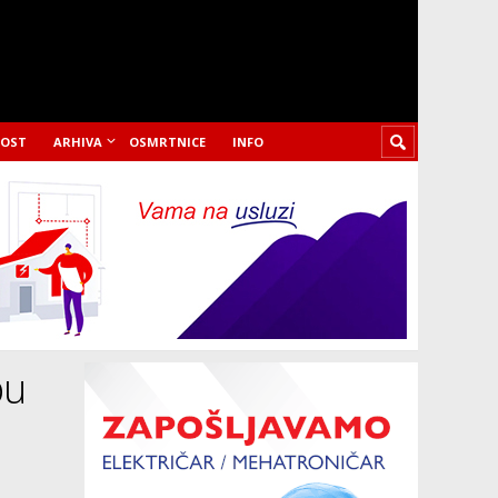
LOST
ARHIVA
OSMRTNICE
INFO
bu