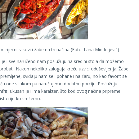
: riječni rakovi i žabe na tri načina (Foto: Lana Mindoljević)
 je i sve naručeno nam poslužuju na sredini stola da možemo
ve probati. Nakon nekoliko zalogaja kreću uzvici oduševljenja. Žabe
spremljene, sviđaju nam se i pohane i na žaru, no kao favorit se
ću one s lukom pa naručujemo dodatnu porciju. Poslužuju
rit, ukusan je i ima karakter, što kod ovog načina pripreme
ista rijetko srećemo.