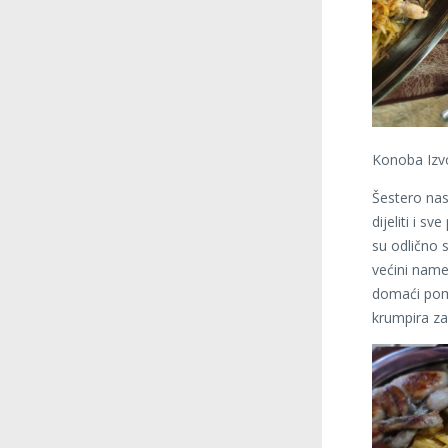
Konoba Izvor
Šestero nas
dijeliti i s
su odlično 
većini name
domaći pomf
krumpira za