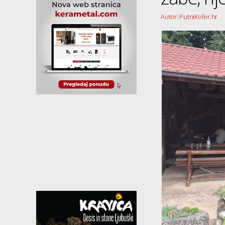
Autor: PutniKofer.hr