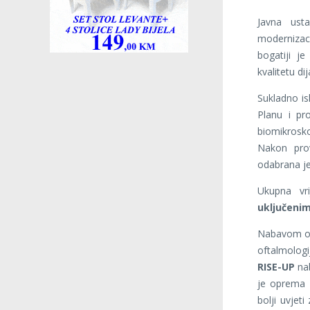
Javna ust
modernizac
bogatiji j
kvalitetu di
Sukladno i
Planu i pr
biomikrosk
Nakon prov
odabrana je
Ukupna vr
uključeni
Nabavom ov
oftalmolog
RISE-UP
nab
je oprema k
bolji uvjeti