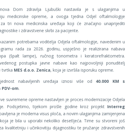
anova Dom zdravlja Ljubuški nastavila je s ulaganjima u
iju medicinske opreme, a ovoga tjedna Odjel oftalmologije
e za tri nova medicinska uređaja koji će značajno unaprijediti
jagnostike i zdravstvene skrbi za pacijente.
skazanim potrebama voditelja Odjela oftalmologije, navedenim u
ogramu rada za 2026. godinu, uspješno je realizirana nabava
opa (špalt lampe), ručnog tonometra i keratorefraktometra.
edenog postupka javne nabave kao najpovoljniji ponuditelj
 tvrtka
MES d.o.o. Zenica
, koja je izvršila isporuku opreme.
ijednost nabavljenih uređaja iznosi više od
40.000 KM s
m PDV-om
.
e suvremene opreme nastavljen je proces modernizacije Odjela
ije. Podsjetimo, tijekom prošle godine kroz projekt
Interreg
avljena je moderna visus ploča, a novim ulaganjima zamijenjena
oja je bila u uporabi nekoliko desetljeća. Time su stvoreni još
 za kvalitetniju i učinkovitiju dijagnostiku te pružanje zdravstvenih