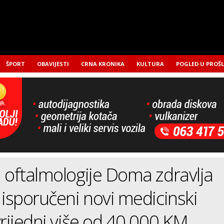
ŠPORT
OBAVIJESTI
CRNA KRONIKA
KULTURA
POGLED U PROŠ
 oftalmologije Doma zdravlja
 isporučeni novi medicinski
vrijedni više od 40.000 KM