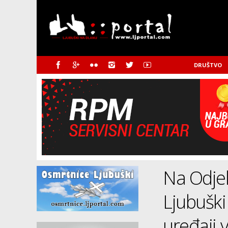
DRUŠTVO
Na Odjel
Ljubuški
uređaji 