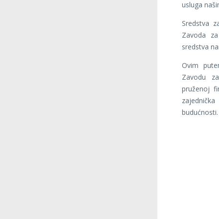
usluga naši
Sredstva za
Zavoda za 
sredstva na
Ovim pute
Zavodu za
pruženoj fi
zajednička
budućnosti.