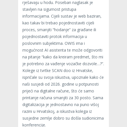
rješavaju u hodu. Poseban naglasak je
stavljen na sigurnost pristupa
informacijama. Cijeli sustav je web baziran,
kao takav bi trebao pojednostaviti cijeli
proces, smanjiti “hodanje” za građane ili
pojednostaviti protok informacija u
poslovnim subjektima. OWIS ima i
mogućnost AI asistenta te može odgovoriti
na pitanje “kako da kreiram predmet, što mi
je potrebno za vađenje vozačke dozvole…?”.
Kolege iz tvrtke SCAN doo iz Hrvatske,
ispričale su svoja iskustva, upoznale kako će
naši susjedi od 2026. godine u potpunosti
prijeći na digitalne račune, što će samo
printanje računa smanjiti za 30 posto. Sama
digitalizacija je jednostavno na puno višoj
razini u Hrvatskoj, a iskustva kolega iz
susjedne zemlje dobro su došla sudionicima
konferencije.