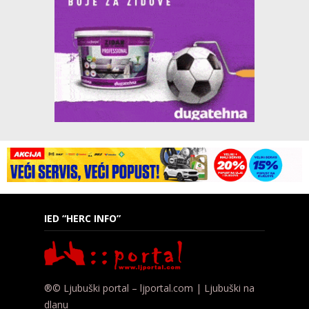
IED “HERC INFO”
®© Ljubuški portal – ljportal.com | Ljubuški na
dlanu