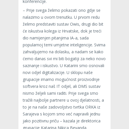
konferencije.
– Prije svega želimo pokazati ono gdje se
nalazimo u ovom trenutku. U prvom redu
želimo predstaviti sustav Owis, drugi dio bit
će iskustva kolega iz Hrvatske, dok je treći
dio namijenjen pitanjima IA-a, sada
popularnoj temi umjetne inteligencije. Svima
zahvaljujemo na dolasku, a nadam se kako
ćemo danas svi mi biti bogatiji za neko novo
saznanje i iskustvo. U Katarini smo osnovali
novi odjel digitalizacije. U sklopu naše
grupacije imamo mogućnost proizvodnje
softvera kroz naš IT odjel, ali DMS sustav
nismo željeli sami raditi. Prije svega smo
tražili najbolje partnere u ovoj djelatnosti, a
to je na naše zadovoljstvo tvrtka ORKA iz
Sarajeva s kojom smo već napravili jednu
jako pozitivnu priču – kazala je direktorica
grupacije Katarina Nikica Bevanda.