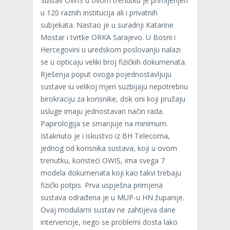
Sustav OWIS u ovom trenutku je primijenjen
u 120 raznih institucija ali i privatnih
subjekata. Nastao je u suradnji Katarine
Mostar i tvrtke ORKA Sarajevo. U Bosni i
Hercegovini u uredskom poslovanju nalazi
se u opticaju veliki broj fizičkih dokumenata.
Rješenja poput ovoga pojednostavljuju
sustave iu velikoj mjeri suzbijaju nepotrebnu
birokraciju za korisnike, dok oni koji pružaju
usluge imaju jednostavan način rada.
Papirologija se smanjuje na minimum.
Istaknuto je i iskustvo iz BH Telecoma,
jednog od korisnika sustava, koji u ovom
trenutku, koristeći OWIS, ima svega 7
modela dokumenata koji kao takvi trebaju
fizički potpis. Prva uspješna primjena
sustava odrađena je u MUP-u HN županije.
Ovaj modularni sustav ne zahtijeva dane
intervencije, nego se problemi dosta lako