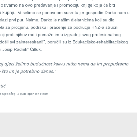
 pozivamo na ovo predavanje i promociju knjige koja će biti
a kupnju.
Veselimo se ponovnom susretu jer gospodin Darko nam u
lazi prvi put. Naime, Darko je našim djelatnicima koji su dio
jela za procjenu, podršku i praćenje za područje HNŽ-a stručni
oji prati njihov rad i pomaže im u izgradnji svog profesionalnog
ošli svi zainteresirani!”, poručili su iz Edukacijsko-rehabilitacijskog
i Josip Radnik” Čitluk.
ojoj djeci želimo budućnost kakvu nitko nema da im propuštamo
 što im je potrebno danas.”
tić