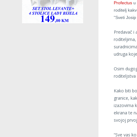
Profectus
u 
roditelj ka
“Sveti Josip
Predavač i 
roditeljima
suradnicima 
udruga koje
Osim dugogo
roditeljstv
Kako biti bo
granice, kak
izazovima k
ekrana te na
svojoj prvoj
“Sve vas koj