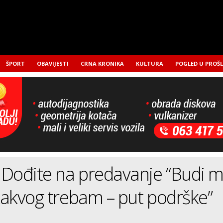
ŠPORT
OBAVIJESTI
CRNA KRONIKA
KULTURA
POGLED U PROŠ
Dođite na predavanje “Budi m
 kakvog trebam – put podrške”