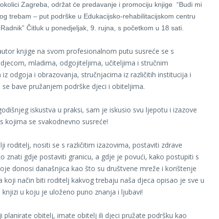
okolici Zagreba, održat će predavanje i promociju knjige “Budi mi
kvog trebam – put podrške u E
dukacijsko-rehabilitacijskom centru
 Radnik” Čitluk
u ponedjeljak, 9. rujna, s početkom u 18 sati.
autor knjige na svom profesionalnom putu susreće se s
, djecom, mladima, odgojiteljima, učiteljima i stručnim
iz odgoja i obrazovanja, stručnjacima iz različitih institucija i
 se bave pružanjem podrške djeci i obiteljima.
dišnjeg iskustva u praksi, sam je iskusio svu ljepotu i izazove
a s kojima se svakodnevno susreće!
lji roditelj, nositi se s različitim izazovima, postaviti zdrave
o znati gdje postaviti granicu, a gdje je povući, kako postupiti s
oje donosi današnjica kao što su društvene mreže i korištenje
 koji način biti roditelj kakvog trebaju naša djeca opisao je sve u
 knjizi u koju je uloženo puno znanja i ljubavi!
i planirate obitelj, imate obitelj ili djeci pružate podršku kao