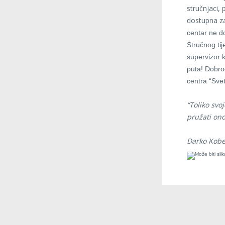
stručnjaci,
dostupna z
centar ne do
Stručnog ti
supervizor k
puta!
Dobrod
centra “Svet
“Toliko sv
pružati ono
Darko Kobe