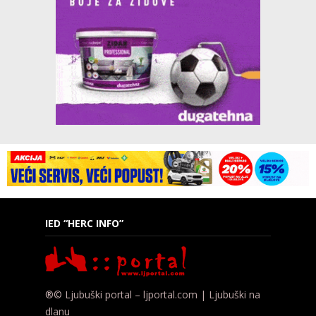
IED “HERC INFO”
®© Ljubuški portal – ljportal.com | Ljubuški na
dlanu