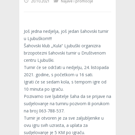
20.10.2021
Najave i promocije
Još jedna nedjelja, još jedan šahovski turnir
u Ljubuškom!!!
Šahovski klub „Kula“ Ljubuški organizira
brzopotezni šahovski turnir u Društvenom
centru Ljubuški.
Turnir će se održati u nedjelju, 24. listopada
2021. godine, s početkom u 16 sati.
Igrati će se sedam kola, s tempom igre od
10 minuta po igraču.
Pozivamo sve ljubitelje šaha da se prijave na
sudjelovanje na turniru pozivom ili porukom
na broj 063-788-537.
Turnir je otvoren je za sve zaljubljenike u
ovu igru svih uzrasta, a uplata za
sudjelovanje je 5 KM po igraču.