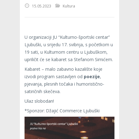
15.05.2023
Kultura
U organizaciji JU “Kulturno-športski centar”
Ljubuški, u srijedu 17. svibnja, s početkom u
19 sati, u Kulturnom centru u Ljubuškom,
upriličit će se kabaret sa Stefanom Simićem.
Kabaret – malo zabavno kazalište koje
izvodi program sastavljen od
poezije
,
pjevanja, plesnih točaka i humoristično-
satiričnih skečeva.
Ulaz slobodan!
*Sponzor: Džajić Commerce Ljubuški