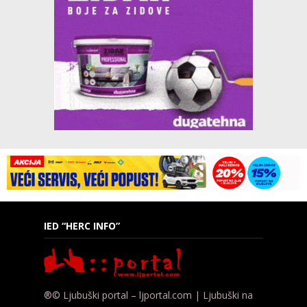
IED “HERC INFO”
®© Ljubuški portal – ljportal.com | Ljubuški na