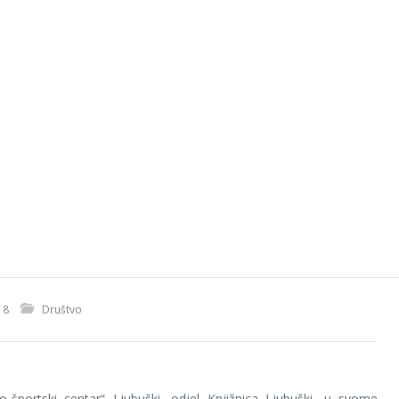
18
Društvo
o-športski centar“ Ljubuški, odjel Knjižnica Ljubuški, u svome