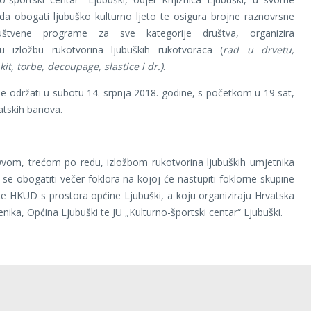
da obogati ljubuško kulturno ljeto te osigura brojne raznovrsne
društvene programe za sve kategorije društva, organizira
lnu izložbu rukotvorina ljubuških rukotvoraca (
rad u drvetu,
it, torbe, decoupage, slastice i dr.)
.
se održati u subotu 14. srpnja 2018. godine, s početkom u 19 sat,
atskih banova.
ćom po redu, izložbom rukotvorina ljubuških umjetnika
se obogatiti večer foklora na kojoj će nastupiti foklorne skupine
te HKUD s prostora općine Ljubuški, a koju organiziraju Hrvatska
enika, Općina Ljubuški te JU „Kulturno-športski centar“ Ljubuški.