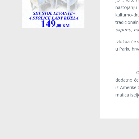
nastojanju 
kulturno-
tradiciona
sapunu, nak
Izložba će 
u Parku hrv
Ovom, tre
dodatno će 
iz Amerike 
matica iselj