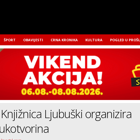
ŠPORT
OBAVIJESTI
CRNA KRONIKA
KULTURA
POGLED U PROŠ
Knjižnica Ljubuški organizira
rukotvorina