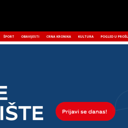
ŠPORT
OBAVIJESTI
CRNA KRONIKA
KULTURA
POGLED U PROŠ