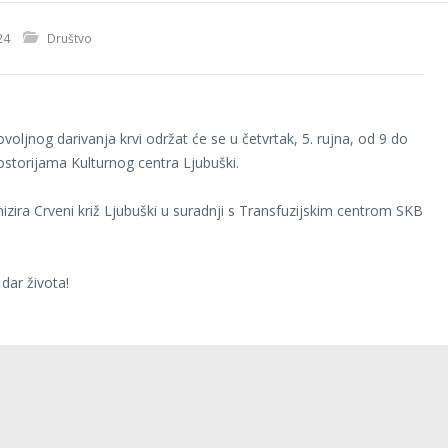
24
Društvo
voljnog darivanja krvi održat će se u četvrtak, 5. rujna, od 9 do
rostorijama Kulturnog centra Ljubuški.
nizira Crveni križ Ljubuški u suradnji s Transfuzijskim centrom SKB
 dar života!