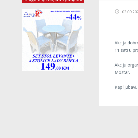
02.09.20
Akcija dobro
11 sati u p
Akciju orga
Mostar.
Kap ljubavi,