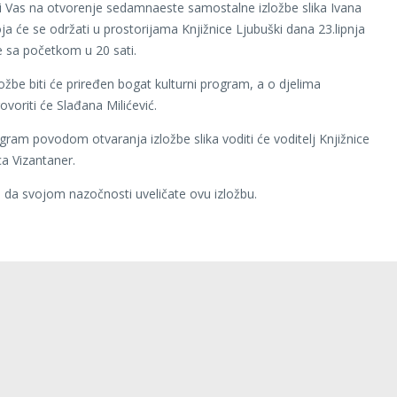
i Vas na otvorenje sedamnaeste samostalne izložbe slika Ivana
ja će se održati u prostorijama Knjižnice Ljubuški dana 23.lipnja
 sa početkom u 20 sati.
ložbe biti će priređen bogat kulturni program, a o djelima
voriti će Slađana Milićević.
gram povodom otvaranja izložbe slika voditi će voditelj Knjižnice
ca Vizantaner.
da svojom nazočnosti uveličate ovu izložbu.