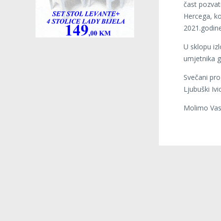
čast pozvat
Hercega, ko
2021.godine
U sklopu iz
umjetnika go
Svečani pro
Ljubuški Ivi
Molimo Vas 