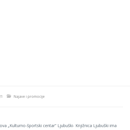
21
Najave i promocije
ova „Kulturno-športski centar“ Ljubuški- Knjižnica Ljubuški ima