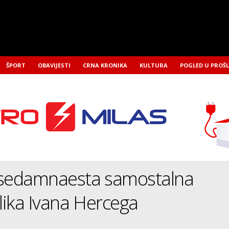
ŠPORT
OBAVIJESTI
CRNA KRONIKA
KULTURA
POGLED U PROŠ
 sedamnaesta samostalna
slika Ivana Hercega