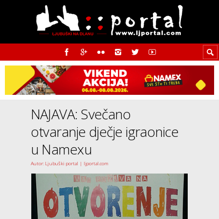
NAJAVA: Svečano
otvaranje dječje igraonice
u Namexu
Autor: Ljubuški portal | ljportal.com