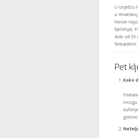
U izvješću 
u Hrvatskoj 
heroin najz
liječenja). 
dobi od 35 d
fentanilom.
Pet kl
Kako d
Fentani
mozgu i
euforij
gotovo
Neželj