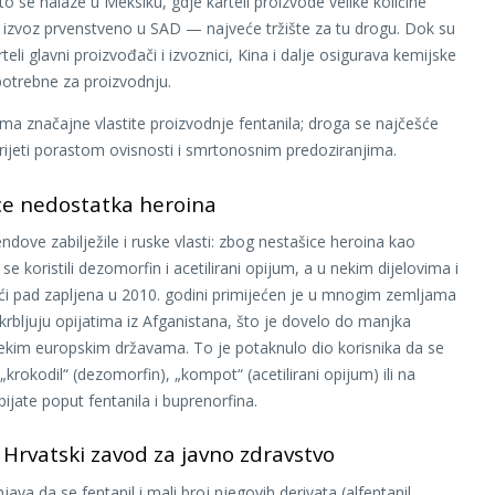
to se nalaze u Meksiku, gdje karteli proizvode velike količine
a izvoz prvenstveno u SAD — najveće tržište za tu drogu. Dok su
teli glavni proizvođači i izvoznici, Kina i dalje osigurava kemijske
otrebne za proizvodnju.
ma značajne vlastite proizvodnje fentanila; droga se najčešće
prijeti porastom ovisnosti i smrtonosnim predoziranjima.
ce nedostatka heroina
endove zabilježile i ruske vlasti: zbog nestašice heroina kao
e koristili dezomorfin i acetilirani opijum, a u nekim dijelovima i
pći pad zapljena u 2010. godini primijećen je u mnogim zemljama
krbljuju opijatima iz Afganistana, što je dovelo do manjka
ekim europskim državama. To je potaknulo dio korisnika da se
krokodil“ (dezomorfin), „kompot“ (acetilirani opijum) ili na
pijate poput fentanila i buprenorfina.
 Hrvatski zavod za javno zdravstvo
ava da se fentanil i mali broj njegovih derivata (alfentanil,