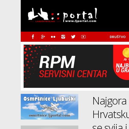
DRUŠTVO
Najgora 
Hrvatsku
se svija