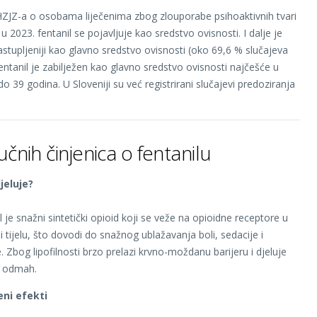
HZJZ-a o osobama liječenima zbog zlouporabe psihoaktivnih tvari
u 2023. fentanil se pojavljuje kao sredstvo ovisnosti. I dalje je
astupljeniji kao glavno sredstvo ovisnosti (oko 69,6 % slučajeva
Fentanil je zabilježen kao glavno sredstvo ovisnosti najčešće u
o 39 godina. U Sloveniji su već registrirani slučajevi predoziranja
jučnih činjenica o fentanilu
jeluje?
l je snažni sintetički opioid koji se veže na opioidne receptore u
 tijelu, što dovodi do snažnog ublažavanja boli, sedacije i
e. Zbog lipofilnosti brzo prelazi krvno-moždanu barijeru i djeluje
 odmah.
eni efekti