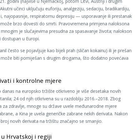
1. godini (najviše u Njemačkoj, potom Litvi, Austriji i drugim
kutni učinci uključuju euforiju, analgeziju, sedaciju, bradikardiju,
 i, najopasnije, respiratornu depresiju — usporavanje ili prestanak
i može brzo dovesti do smrti. Pravovremena primjena naloksona
u mnogim je slučajevima presudna za spasavanje života; nalokson
i dostupan u Europi.
tanil često se pojavljuje kao bijeli prah (sličan kokainu) ili je prešan
e može biti pomiješan s drugim drogama, što dodatno povećava
ivati i kontrolne mjere
 danas na europsko tržište otkriveno je više desetaka novih
ntanila; 24 od njih otkrivena su u razdoblju 2016.–2018. Zbog
ika za zdravlje, mnoge su države uvele međunarodne mjere
zabrane, a Kina je uvela generičke zabrane nekih derivata. Nakon
, broj novih derivata na tržištu značajno se smanjio.
 u Hrvatskoj i regiji