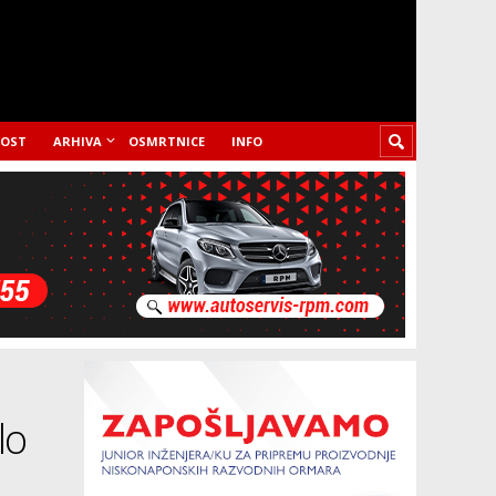
LOST
ARHIVA
OSMRTNICE
INFO
lo