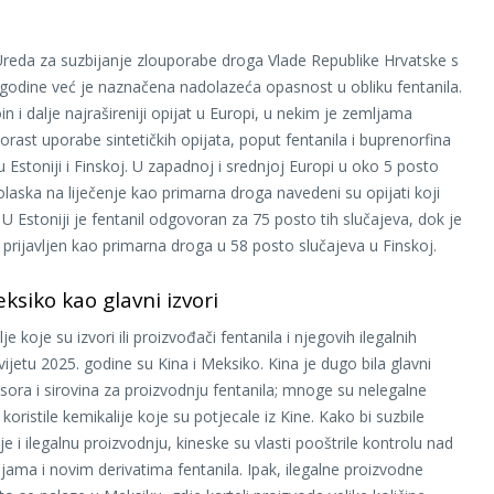
Ureda za suzbijanje zlouporabe droga Vlade Republike Hrvatske s
 godine već je naznačena nadolazeća opasnost u obliku fentanila.
in i dalje najrašireniji opijat u Europi, u nekim je zemljama
orast uporabe sintetičkih opijata, poput fentanila i buprenorfina
 Estoniji i Finskoj. U zapadnoj i srednjoj Europi u oko 5 posto
olaska na liječenje kao primarna droga navedeni su opijati koji
 U Estoniji je fentanil odgovoran za 75 posto tih slučajeva, dok je
 prijavljen kao primarna droga u 58 posto slučajeva u Finskoj.
eksiko kao glavni izvori
e koje su izvori ili proizvođači fentanila i njegovih ilegalnih
svijetu 2025. godine su Kina i Meksiko. Kina je dugo bila glavni
rsora i sirovina za proizvodnju fentanila; mnoge su nelegalne
 koristile kemikalije koje su potjecale iz Kine. Kako bi suzbile
e i ilegalnu proizvodnju, kineske su vlasti pooštrile kontrolu nad
ijama i novim derivatima fentanila. Ipak, ilegalne proizvodne