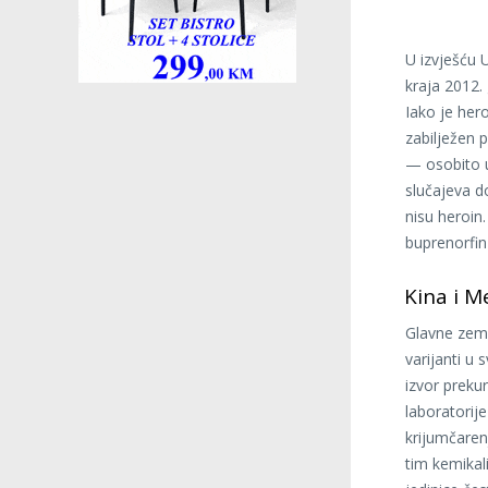
U izvješću 
kraja 2012.
Iako je hero
zabilježen p
— osobito u
slučajeva d
nisu heroin.
buprenorfin
Kina i M
Glavne zemlj
varijanti u 
izvor preku
laboratorije
krijumčarenj
tim kemikal