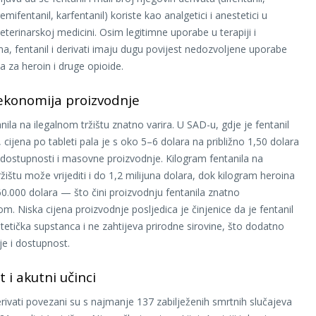
remifentanil, karfentanil) koriste kao analgetici i anestetici u
eterinarskoj medicini. Osim legitimne uporabe u terapiji i
ima, fentanil i derivati imaju dugu povijest nedozvoljene uporabe
 za heroin i druge opioide.
 ekonomija proizvodnje
nila na ilegalnom tržištu znatno varira. U SAD-u, gdje je fentanil
i, cijena po tableti pala je s oko 5–6 dolara na približno 1,50 dolara
 dostupnosti i masovne proizvodnje. Kilogram fentanila na
žištu može vrijediti i do 1,2 milijuna dolara, dok kilogram heroina
60.000 dolara — što čini proizvodnju fentanila znatno
jom. Niska cijena proizvodnje posljedica je činjenice da je fentanil
tetička supstanca i ne zahtijeva prirodne sirovine, što dodatno
je i dostupnost.
 i akutni učinci
derivati povezani su s najmanje 137 zabilježenih smrtnih slučajeva