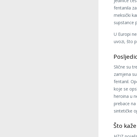
jedinice čes
fentanila z
meksički kar
supstance p
U Europi ne
uvozi, što 
Posljedi
Slične su tr
zamjena su s
fentanil. O
koje se ops
heroina u n
prebace na „
sintetičke o
Što kaže
HZJZ pojašnj