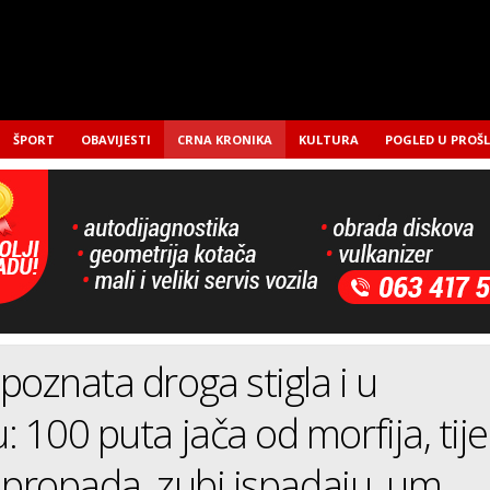
ŠPORT
OBAVIJESTI
CRNA KRONIKA
KULTURA
POGLED U PROŠ
poznata droga stigla i u
: 100 puta jača od morfija, tije
 i propada, zubi ispadaju, um