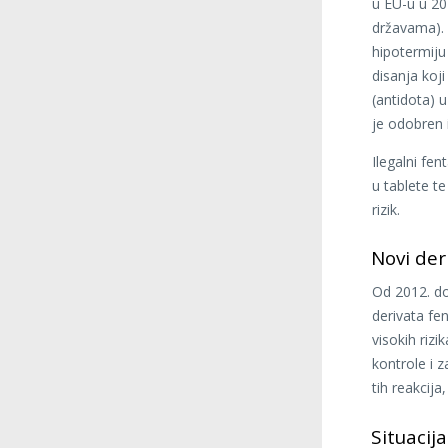
u EU-u u 202
državama). A
hipotermiju
disanja koj
(antidota) 
je odobren 
Ilegalni fen
u tablete t
rizik.
Novi der
Od 2012. do
derivata fe
visokih riz
kontrole i 
tih reakcija
Situacija