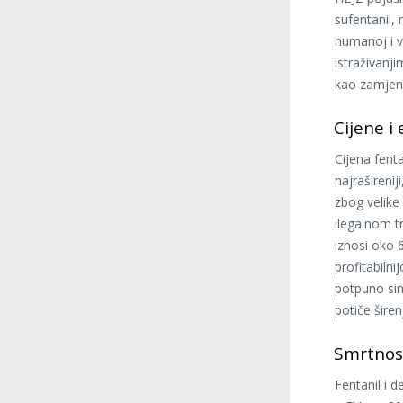
sufentanil, 
humanoj i v
istraživanj
kao zamjena
Cijene i
Cijena fenta
najraširenij
zbog velike
ilegalnom tr
iznosi oko 
profitabilni
potpuno sin
potiče širen
Smrtnost
Fentanil i 