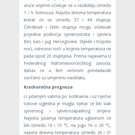
vruće vrijeme očekuje se u razdoblju između
1. i 5. kolovoza. Najviša dnevna temperatura
kretat će se između 37 i 44 stupnja.
Četrdeset i četiri stupnja mogu očekivati
pojedina područja sjeveroistoka i sjevera
BiH, kao i jug Hercegovine. Slijede i tropske
noći, odnosno noći u kojima temperatura ne
pada ispod 20 stupnjeva. Prema najavama iz
Federalnog hidrometeorološkog zavoda,
danas će u BiH većinom prevladavati
sunčano uz umjerenu naoblaku.
Kratkoročna prognoza
U jutarnjim satima po kotlinama i uz riječne
tokove izgledna je magla. Vjetar će biti slab
sjevernog i sjeverozapadnog smjera.
Najniža jutarnja temperatura uglavnom će
biti između 10 i 15 °C, na jugu 16 o 20 °C,
najviša dnevna temperatura između 26 i 31