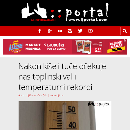
Nakon kiše i tuče očekuje
nas toplinski val i
temperaturni rekordi
Autor: Ljiljana Vidačak | vecernji.ba