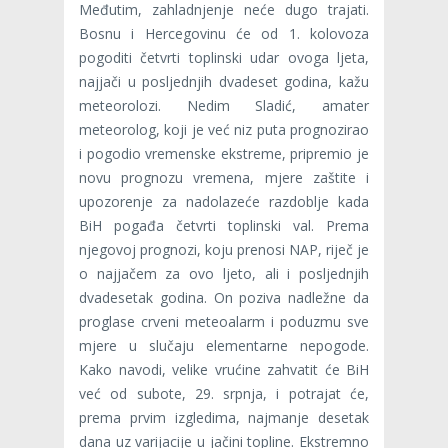
Međutim, zahladnjenje neće dugo trajati.
Bosnu i Hercegovinu će od 1. kolovoza
pogoditi četvrti toplinski udar ovoga ljeta,
najjači u posljednjih dvadeset godina, kažu
meteorolozi. Nedim Sladić, amater
meteorolog, koji je već niz puta prognozirao
i pogodio vremenske ekstreme, pripremio je
novu prognozu vremena, mjere zaštite i
upozorenje za nadolazeće razdoblje kada
BiH pogađa četvrti toplinski val. Prema
njegovoj prognozi, koju prenosi NAP, riječ je
o najjačem za ovo ljeto, ali i posljednjih
dvadesetak godina. On poziva nadležne da
proglase crveni meteoalarm i poduzmu sve
mjere u slučaju elementarne nepogode.
Kako navodi, velike vrućine zahvatit će BiH
već od subote, 29. srpnja, i potrajat će,
prema prvim izgledima, najmanje desetak
dana uz varijacije u jačini topline. Ekstremno