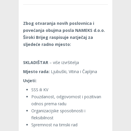
Zbog otvaranja novih poslovnica i
povećanja obujma posla NAMEKS d.o.o.
Široki Brijeg raspisuje natječaj za
sljedeće radno mjesto:
SKLADIŠTAR
– više izvršitelja
Mjesto rada:
Ljubuški, Vitina i Čapljina
Uvjeti:
SSS ili KV
Pouzdanost, odgovornost i pozitivan
odnos prema radu
Organizacijske sposobnosti i
fleksibilnost
Spremnost na timski rad