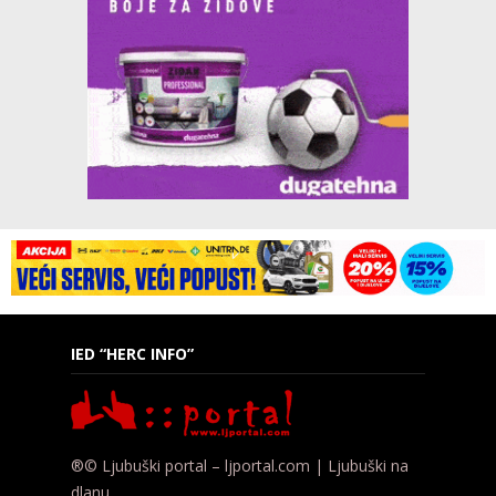
IED “HERC INFO”
®© Ljubuški portal – ljportal.com | Ljubuški na
dlanu