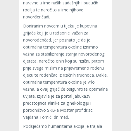
naravno u ime naših sadašnjih i budućih
rodilja te naročito u ime njihove
novorđenčadi.
Doniranim novcem u tijeku je kupovina
grijača koji je u rađaonici važan za
novorođenčad, jer poznato je da je
optimalna temperatura okoline iznimno
važna za stabiliziranje stanja novorođenog
djeteta, naročito onih koji su rizični, pritom
prije svega mislim na prijevremeno rođenu
djecu te rođenčad iz rizičnih trudnoća. Dakle,
optimalna temperatura okoline je vrlo
važna, a ovaj grijač će osigurati te optimalne
uvjete, izjavila je za portal Jabuka.tv
predstojnica Klinike za ginekologiju i
porodništvo SKB-a Mostar prof.dr.sc.
Vajdana Tomić, dr. med.
Podsjećamo humanitarna akcija je trajala