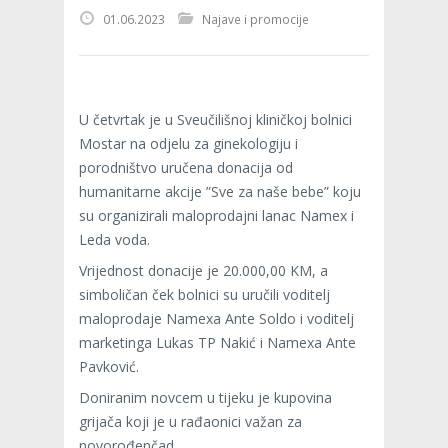
01.06.2023
Najave i promocije
U četvrtak je u Sveučilišnoj kliničkoj bolnici
Mostar na odjelu za ginekologiju i
porodništvo uručena donacija od
humanitarne akcije ”Sve za naše bebe” koju
su organizirali maloprodajni lanac Namex i
Leda voda.
Vrijednost donacije je 20.000,00 KM, a
simboličan ček bolnici su uručili voditelj
maloprodaje Namexa Ante Soldo i voditelj
marketinga Lukas TP Nakić i Namexa Ante
Pavković.
Doniranim novcem u tijeku je kupovina
grijača koji je u rađaonici važan za
novorođenčad.