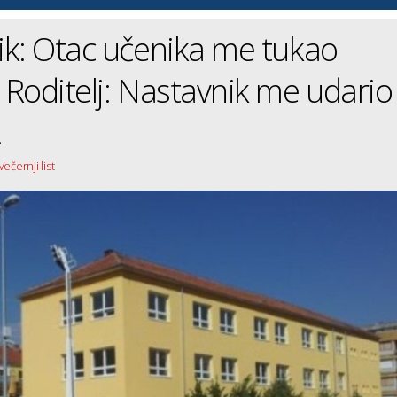
k: Otac učenika me tukao
Roditelj: Nastavnik me udario
!
ečernji list