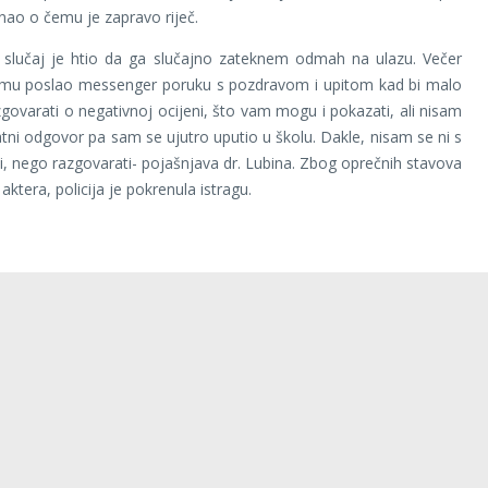
nao o čemu je zapravo riječ.
 slučaj je htio da ga slučajno zateknem odmah na ulazu. Večer
 mu poslao messenger poruku s pozdravom i upitom kad bi malo
govarati o negativnoj ocijeni, što vam mogu i pokazati, ali nisam
tni odgovor pa sam se ujutro uputio u školu. Dakle, nisam se ni s
ći, nego razgovarati- pojašnjava dr. Lubina. Zbog oprečnih stavova
aktera, policija je pokrenula istragu.