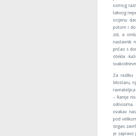
osmog razre
takvog nepe
ocijenu da
potom i do
zid, a ond
nastavnik 
pričao s do
otekla -kaž
svakodnevno
Za razliku
Mostaru, nj
ravnateljica
– Ranije ni
odnosima. 
ovakav nast
pod velikom
stigao završ
je zapravo 