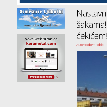
Nastavni
šakama! 
čekićem
Autor: Robert Soldo | V