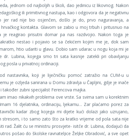
da, jednom od najboljih u školi, dao jedinicu iz likovnog. Nakon
dagoškog ili primitivnog nastupa, kao i odgovora da je negativnu
o jer rad nije bio osjenčen, došlo je do, prvo naguravanja, a
 hrvačkog kontakta. Glavom se zabio u moj trbuh i pritusnuo na
a je reagirao prisutni domar pa nas razdvojio. Nakon toga je
nakratko nestao i pojavio se sa čekićem kojim me je, dok sam
marom, htio udariti u glavu. Dobio sam udarac u nogu koja mi je
e dr. Lubina, kojega smo tri sata kasnije zatekli pri obavljanju
g posla u privatnoj ordinaciji.
 od nastavnika, koji je liječničku pomoć zatražio na CUM-u u
emu je ozljeda sanirana u Domu zdravlja u Čapljini, gdje je inače
 i također zubni specijalist Ferencova majka.
sam imao nikakvih problema ove vrste. Sa svima sam u korektnim
Imam 16 djelatnika, ordinaciju, ljekarnu… Zar plaćamo porez za
avnički kadar zbog kojega mi dijete kući dolazi jako uzrujano,
 stresom, i to samo zato što za kratko vrijeme od pola sata nije
iti rad. Žalit ću se ministru prosvjete- isitče dr. Lubina, dodajući da
jutros pošao do školske ravnateljice Željke Obradović, a sve opet