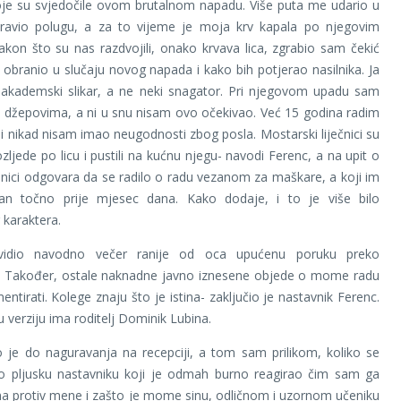
oje su svjedočile ovom brutalnom napadu. Više puta me udario u
pravio polugu, a za to vijeme je moja krv kapala po njegovim
on što su nas razdvojili, onako krvava lica, zgrabio sam čekić
 obranio u slučaju novog napada i kako bih potjerao nasilnika. Ja
kademski slikar, a ne neki snagator. Pri njegovom upadu sam
i džepovima, a ni u snu nisam ovo očekivao. Već 15 godina radim
i nikad nisam imao neugodnosti zbog posla. Mostarski liječnici su
ozljede po licu i pustili na kućnu njegu- navodi Ferenc, a na upit o
inici odgovara da se radilo o radu vezanom za maškare, a koji im
an točno prije mjesec dana. Kako dodaje, i to je više bilo
 karaktera.
idio navodno večer ranije od oca upućenu poruku preko
 Također, ostale naknadne javno iznesene objede o mome radu
ntirati. Kolege znaju što je istina- zaključio je nastavnik Ferenc.
 verziju ima roditelj Dominik Lubina.
 je do naguravanja na recepciji, a tom sam prilikom, koliko se
o pljusku nastavniku koji je odmah burno reagirao čim sam ga
ma protiv mene i zašto je mome sinu, odličnom i uzornom učeniku