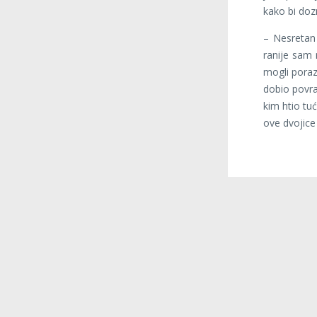
kako bi doz
– Nesretan
ranije sam
mogli poraz
dobio povra
kim htio tu
ove dvojice 