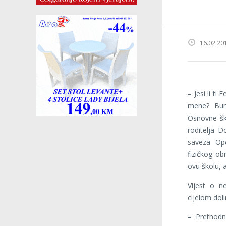
16.02.20
– Jesi li t
mene? Bum!
Osnovne ško
roditelja D
saveza Opć
fizičkog ob
ovu školu, 
Vijest o n
cijelom dol
– Prethodn