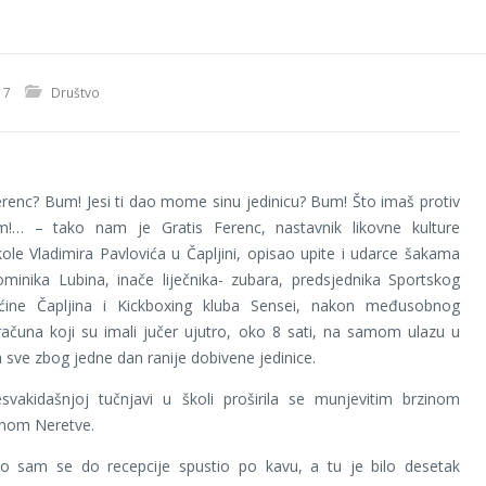
17
Društvo
i Ferenc? Bum! Jesi ti dao mome sinu jedinicu? Bum! Što imaš protiv
… – tako nam je Gratis Ferenc, nastavnik likovne kulture
le Vladimira Pavlovića u Čapljini, opisao upite i udarce šakama
ominika Lubina, inače liječnika- zubara, predsjednika Sportskog
ine Čapljina i Kickboxing kluba Sensei, nakon međusobnog
računa koji su imali jučer ujutro, oko 8 sati, na samom ulazu u
a sve zbog jedne dan ranije dobivene jedinice.
esvakidašnjoj tučnjavi u školi proširila se munjevitim brzinom
inom Neretve.
o sam se do recepcije spustio po kavu, a tu je bilo desetak