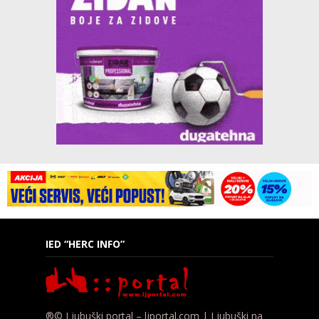
IED “HERC INFO”
®© Ljubuški portal – ljportal.com | Ljubuški na