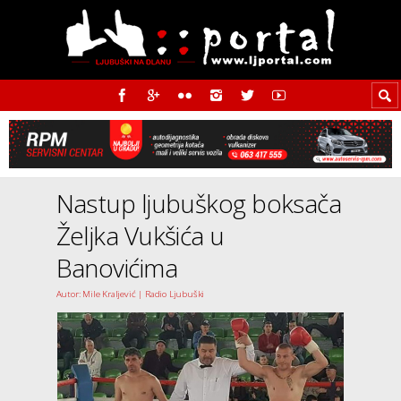
Nastup ljubuškog boksača
Željka Vukšića u
Banovićima
Autor: Mile Kraljević | Radio Ljubuški