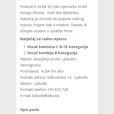
Poduzeće ALBA BH (dio njemačke ALBA
Group) Mostar, traži dva djelatnika.
Natječaj je otvoren do popune radnog
mjesta. Prijave slati e-mailom, faxirati, ili
donijeti osobno u sjedište firme.
Natje
č
aj
za
radno
mjesto
:
Vozač
kamiona C ili CE kategorija
Vozač kombija B kategorija
Mjesto obavljanja posla: Ljubuški /
Hercegovina
Poslodavac: ALBA BH doo
Kontakt adresa: Vukovarska 14, Ljubuški
Mjesto: Ljubuški
Kontakt telefon: 039 832 728
e-mail: ljubuski@alba.ba
Opis
posla
: