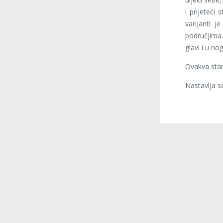
i prijeteći
varijanti 
područjima.
glavi i u n
Ovakva stan
Nastavlja 