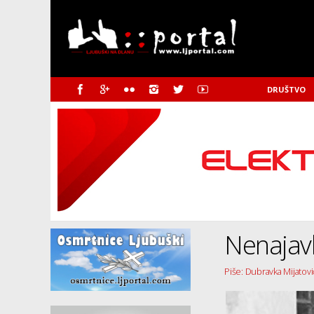
DRUŠTVO
Nenajavl
Piše: Dubravka Mijatov