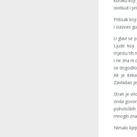
koraku koji 
niotkud i pr
Pritisak ko
i izazvao gu
U glavi se p
Ljude koji 
mjestu tih n
i ne zna ni 
se dogodilo
Ali je ite
Zavladao je
Strah je vrl
onda govori
psiholoških
mnogih znani
Nimalo lijep