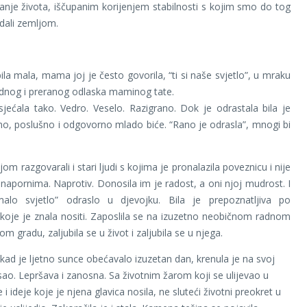
danje života, iščupanim korijenjem stabilnosti s kojim smo do tog
dali zemljom.
ila mala, mama joj je često govorila, “ti si naše svjetlo”, u mraku
dnog i preranog odlaska maminog tate.
jećala tako. Vedro. Veselo. Razigrano. Dok je odrastala bila je
no, poslušno i odgovorno mlado biće. “Rano je odrasla”, mnogi bi
om razgovarali i stari ljudi s kojima je pronalazila poveznicu i nije
 napornima. Naprotiv. Donosila im je radost, a oni njoj mudrost. I
alo svjetlo” odraslo u djevojku. Bila je prepoznatljiva po
koje je znala nositi. Zaposlila se na izuzetno neobičnom radnom
m gradu, zaljubila se u život i zaljubila se u njega.
 kad je ljetno sunce obećavalo izuzetan dan, krenula je na svoj
sao. Lepršava i zanosna. Sa životnim žarom koji se ulijevao u
i ideje koje je njena glavica nosila, ne sluteći životni preokret u