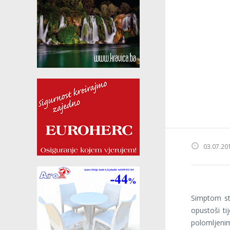
03.07.20
Simptom st
opustoši ti
polomljenim