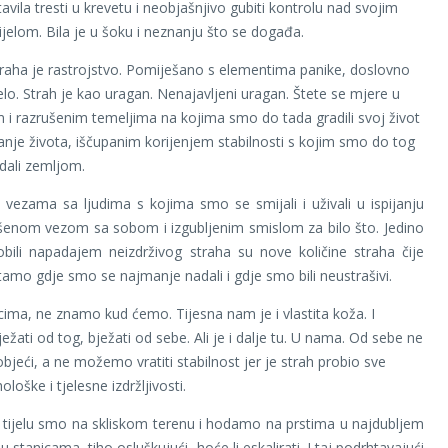
vila tresti u krevetu i neobjašnjivo gubiti kontrolu nad svojim
ijelom. Bila je u šoku i neznanju što se događa.
aha je rastrojstvo. Pomiješano s elementima panike, doslovno
jelo. Strah je kao uragan. Nenajavljeni uragan. Štete se mjere u
 i razrušenim temeljima na kojima smo do tada gradili svoj život
danje života, iščupanim korijenjem stabilnosti s kojim smo do tog
dali zemljom.
vezama sa ljudima s kojima smo se smijali i uživali u ispijanju
šenom vezom sa sobom i izgubljenim smislom za bilo što. Jedino
bili napadajem neizdrživog straha su nove količine straha čije
 tamo gdje smo se najmanje nadali i gdje smo bili neustrašivi.
cima, ne znamo kud ćemo. Tijesna nam je i vlastita koža. I
žati od tog, bježati od sebe. Ali je i dalje tu. U nama. Od sebe ne
eći, a ne možemo vratiti stabilnost jer je strah probio sve
ološke i tjelesne izdržljivosti.
 tijelu smo na skliskom terenu i hodamo na prstima u najdubljem
 u stanicama, tiho osluškujući, hoće li eskalirati. I taj podrhtavajući