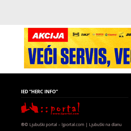
IED “HERC INFO”
®© Ljubuški portal – ljportal.com | Ljubuški na dlanu