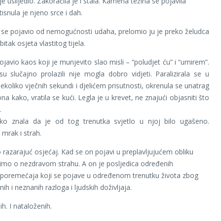
je uslijedio. Zakoračila je i stala. Kamena težina se pojavila
itisnula je njeno srce i dah.
ji se pojavio od nemogućnosti udaha, prelomio ju je preko želudca
bitak osjeta vlastitog tijela.
ojavio kaos koji je munjevito slao misli – “poludjet ću” i “umirem”.
su slučajno prolazili nije mogla dobro vidjeti. Paralizirala se u
ekoliko vječnih sekundi i djelićem prisutnosti, okrenula se unatrag
ona kako, vratila se kući. Legla je u krevet, ne znajući objasniti što
.
kako znala da je od tog trenutka svjetlo u njoj bilo ugašeno.
 mrak i strah.
o razarajuć osjećaj. Kad se on pojavi u preplavljujućem obliku
mo o nezdravom strahu. A on je posljedica određenih
 poremećaja koji se pojave u određenom trenutku života zbog
h i neznanih razloga i ljudskih doživljaja.
ih. I nataloženih.