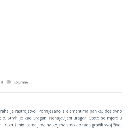
18
Kolumne
raha je rastrojstvo. Pomiješano s elementima panike, doslovno
jelo. Strah je kao uragan. Nenajavljeni uragan. Štete se mjere u
 i razrušenim temeljima na kojima smo do tada gradili svoj život