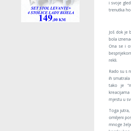
i svoje gle
trenutka ho
Još dok je b
bola iznena
Ona se i os
besprijekor
rekli.
Rado su s nj
ih smatrala
tako je “m
kreacijama 
mjestu u svo
Toga jutra,
omiljeni po
mnoge želje 