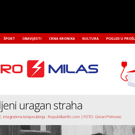
ŠPORT
OBAVIJESTI
CRNA KRONIKA
KULTURA
POGLED U PROŠ
jeni uragan straha
ić, integrativna terapeutkinja - Republikainfo.com | FOTO: Goran Primorac