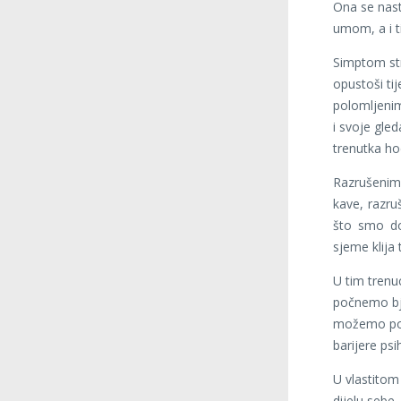
Ona se nasta
umom, a i t
Simptom str
opustoši ti
polomljenim
i svoje gle
trenutka ho
Razrušenim 
kave, razru
što smo do
sjeme klija
U tim trenu
počnemo bje
možemo pobj
barijere psih
U vlastitom
dijelu sebe,