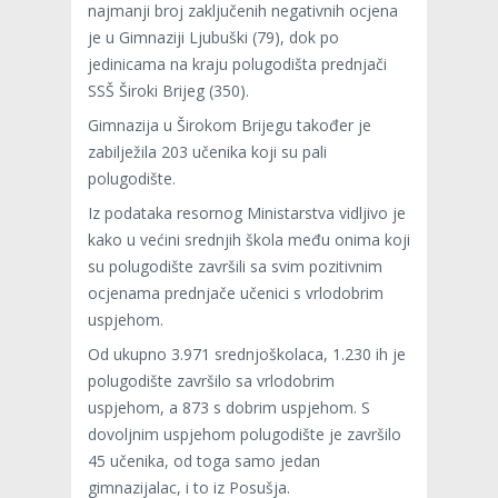
najmanji broj zaključenih negativnih ocjena
je u Gimnaziji Ljubuški (79), dok po
jedinicama na kraju polugodišta prednjači
SSŠ Široki Brijeg (350).
Gimnazija u Širokom Brijegu također je
zabilježila 203 učenika koji su pali
polugodište.
Iz podataka resornog Ministarstva vidljivo je
kako u većini srednjih škola među onima koji
su polugodište završili sa svim pozitivnim
ocjenama prednjače učenici s vrlodobrim
uspjehom.
Od ukupno 3.971 srednjoškolaca, 1.230 ih je
polugodište završilo sa vrlodobrim
uspjehom, a 873 s dobrim uspjehom. S
dovoljnim uspjehom polugodište je završilo
45 učenika, od toga samo jedan
gimnazijalac, i to iz Posušja.