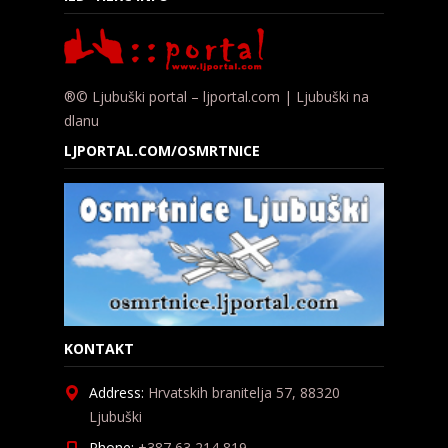
®© Ljubuški portal – ljportal.com | Ljubuški na
dlanu
LJPORTAL.COM/OSMRTNICE
KONTAKT
Address:
Hrvatskih branitelja 57, 88320
Ljubuški
Phone:
+387 63 214 819