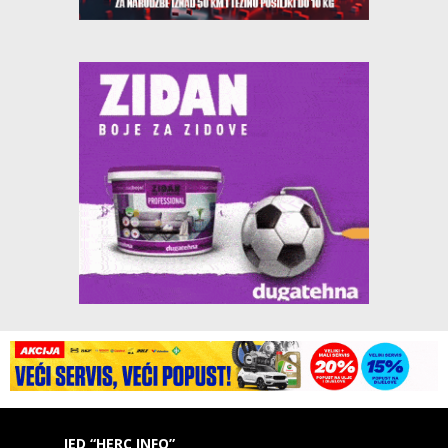
IED “HERC INFO”