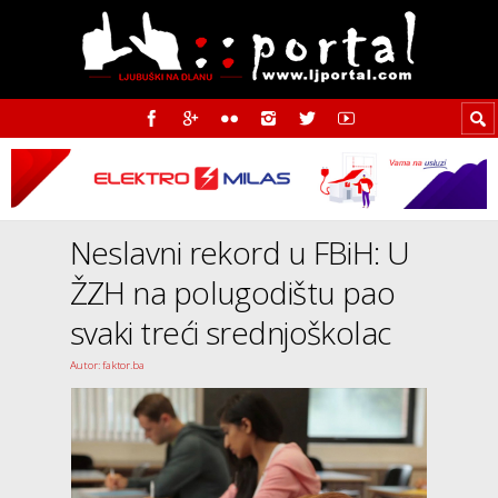
Neslavni rekord u FBiH: U
ŽZH na polugodištu pao
svaki treći srednjoškolac
Autor: faktor.ba