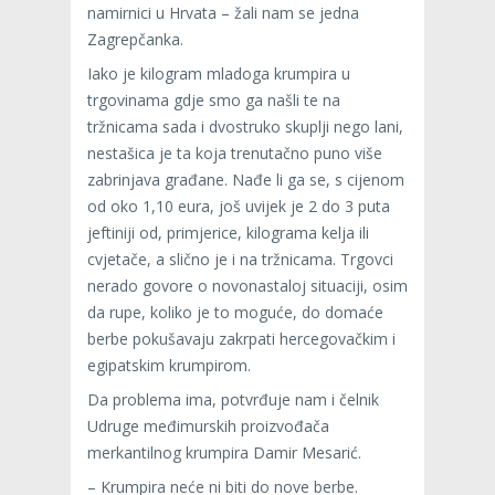
namirnici u Hrvata – žali nam se jedna
Zagrepčanka.
Iako je kilogram mladoga krumpira u
trgovinama gdje smo ga našli te na
tržnicama sada i dvostruko skuplji nego lani,
nestašica je ta koja trenutačno puno više
zabrinjava građane. Nađe li ga se, s cijenom
od oko 1,10 eura, još uvijek je 2 do 3 puta
jeftiniji od, primjerice, kilograma kelja ili
cvjetače, a slično je i na tržnicama. Trgovci
nerado govore o novonastaloj situaciji, osim
da rupe, koliko je to moguće, do domaće
berbe pokušavaju zakrpati hercegovačkim i
egipatskim krumpirom.
Da problema ima, potvrđuje nam i čelnik
Udruge međimurskih proizvođača
merkantilnog krumpira Damir Mesarić.
– Krumpira neće ni biti do nove berbe.