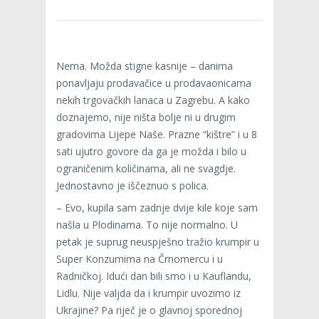
Nema. Možda stigne kasnije – danima
ponavljaju prodavačice u prodavaonicama
nekih trgovačkih lanaca u Zagrebu. A kako
doznajemo, nije ništa bolje ni u drugim
gradovima Lijepe Naše. Prazne “kištre” i u 8
sati ujutro govore da ga je možda i bilo u
ograničenim količinama, ali ne svagdje.
Jednostavno je iščeznuo s polica.
– Evo, kupila sam zadnje dvije kile koje sam
našla u Plodinama. To nije normalno. U
petak je suprug neuspješno tražio krumpir u
Super Konzumima na Črnomercu i u
Radničkoj. Idući dan bili smo i u Kauflandu,
Lidlu. Nije valjda da i krumpir uvozimo iz
Ukrajine? Pa riječ je o glavnoj sporednoj