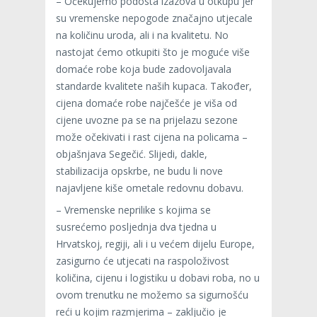
– Očekujemo podosta izazova u otkupu jer
su vremenske nepogode značajno utjecale
na količinu uroda, ali i na kvalitetu. No
nastojat ćemo otkupiti što je moguće više
domaće robe koja bude zadovoljavala
standarde kvalitete naših kupaca. Također,
cijena domaće robe najčešće je viša od
cijene uvozne pa se na prijelazu sezone
može očekivati i rast cijena na policama –
objašnjava Segečić. Slijedi, dakle,
stabilizacija opskrbe, ne budu li nove
najavljene kiše ometale redovnu dobavu.
– Vremenske neprilike s kojima se
susrećemo posljednja dva tjedna u
Hrvatskoj, regiji, ali i u većem dijelu Europe,
zasigurno će utjecati na raspoloživost
količina, cijenu i logistiku u dobavi roba, no u
ovom trenutku ne možemo sa sigurnošću
reći u kojim razmjerima – zaključio je