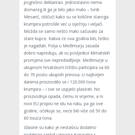
pogrešno deklarirao. Jednostavno nema
domaćeg ili ga je bilo jako malo – tvrdi
Mesarić, ističući kako su se količine staroga
krumpira potrošile već u siječnju i veljači.
Možda se samo nešto malo sačuvalo za
stare kupce. Kakva će ova godina biti, teško
je nagađati. Polja u Međimurju zasada
dobro napreduju, ali su posljedice klimatskih
promjena sve nepredvidljivije. Međimurje u
ukupnom hrvatskom tržištu participira sa 60
do 70 posto ukupnih prinosa. U najboljim
danima proizvodilo se i 120.000 tona
krumpira – i sve se uspjelo plasirati. No
proizvodnja opada, čemu ni vrijeme, a ni
novi EU propisi ne idu na ruku, pa ga ove
godine, očekuje se, neće biti više od 50 do
60 tisuća tona.
Glasine su kako je nestašicu dodatno
podgrijao raskid ugovora Konzuma s