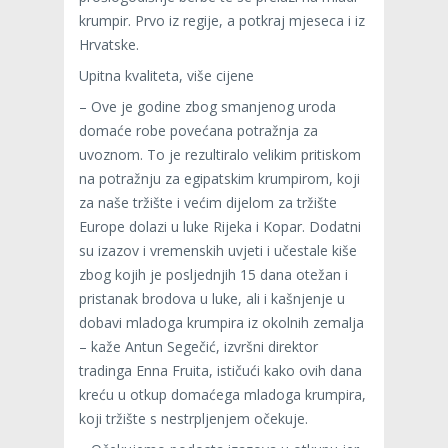
krumpir. Prvo iz regije, a potkraj mjeseca i iz
Hrvatske.
Upitna kvaliteta, više cijene
– Ove je godine zbog smanjenog uroda
domaće robe povećana potražnja za
uvoznom. To je rezultiralo velikim pritiskom
na potražnju za egipatskim krumpirom, koji
za naše tržište i većim dijelom za tržište
Europe dolazi u luke Rijeka i Kopar. Dodatni
su izazov i vremenskih uvjeti i učestale kiše
zbog kojih je posljednjih 15 dana otežan i
pristanak brodova u luke, ali i kašnjenje u
dobavi mladoga krumpira iz okolnih zemalja
– kaže Antun Segečić, izvršni direktor
tradinga Enna Fruita, ističući kako ovih dana
kreću u otkup domaćega mladoga krumpira,
koji tržište s nestrpljenjem očekuje.