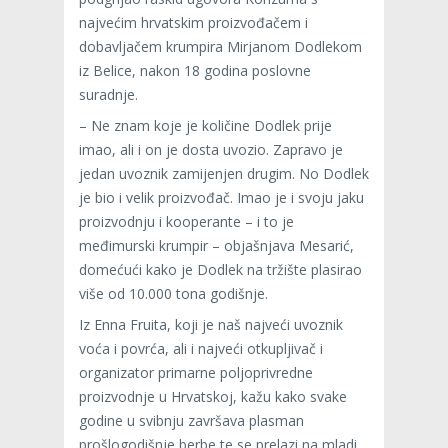
najvećim hrvatskim proizvođačem i
dobavljačem krumpira Mirjanom Dodlekom
iz Belice, nakon 18 godina poslovne
suradnje.
– Ne znam koje je količine Dodlek prije
imao, ali i on je dosta uvozio. Zapravo je
jedan uvoznik zamijenjen drugim. No Dodlek
je bio i velik proizvođač. Imao je i svoju jaku
proizvodnju i kooperante – i to je
međimurski krumpir – objašnjava Mesarić,
domećući kako je Dodlek na tržište plasirao
više od 10.000 tona godišnje.
Iz Enna Fruita, koji je naš najveći uvoznik
voća i povrća, ali i najveći otkupljivač i
organizator primarne poljoprivredne
proizvodnje u Hrvatskoj, kažu kako svake
godine u svibnju završava plasman
prošlogodišnje berbe te se prelazi na mladi