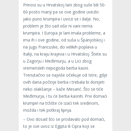
Prinosi su u Hrvatskoj lani zbog suše bili 50-
60 posto manji pa se ove godine uvezlo
jako puno krumpira i uvozi se i dalje. No,
problem je što sad više ni vani nema
krumpira. I Europa je lani imala probleme, a
ima ih i ove godine, od suša u Španjolskoj i
na jugu Francuske, do velikih poplava u
Italiji, na kraju krajeva i u Hrvatskoj. Štete su
u Zagorju i Međimurju, a u Lici zbog
vremenskih nepogoda berba kasni.
Trenutačno se najviše očekuje od Istre, gdje
ovih dana počinje berba i trebala bi donijeti
neko olakšanje – kaže Mesarić. Što se tiče
Međimurja, i tu će berba kasniti. Prvi domaći
krumpiri na tržište će izaći tek sredinom,
možda i tek potkraj lipnja.
– Ovo dosad što se prodavalo pod domaći,
to je sve uvoz iz Egipta ili Cipra koji se