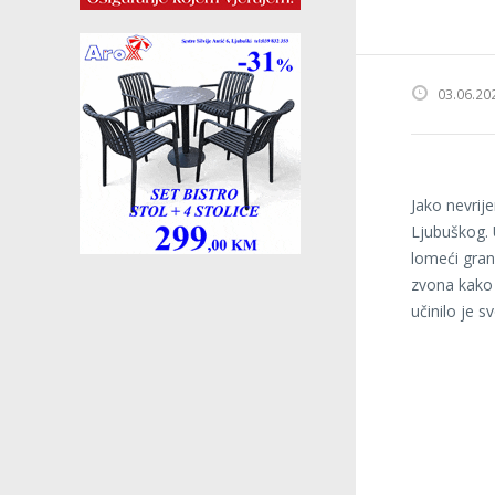
03.06.20
Jako nevrij
Ljubuškog. U
lomeći gran
zvona kako 
učinilo je sv