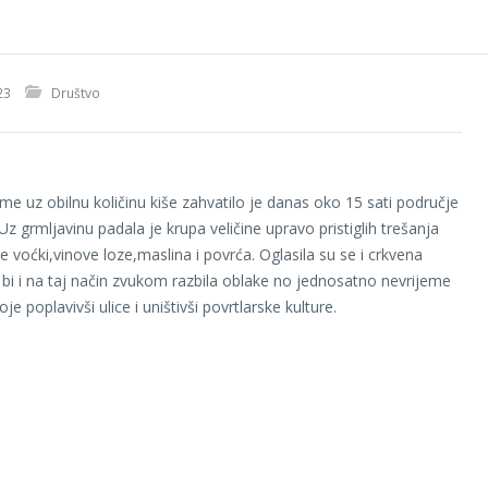
23
Društvo
eme uz obilnu količinu kiše zahvatilo je danas oko 15 sati područje
z grmljavinu padala je krupa veličine upravo pristiglih trešanja
e voćki,vinove loze,maslina i povrća. Oglasila su se i crkvena
bi i na taj način zvukom razbila oblake no jednosatno nevrijeme
oje poplavivši ulice i uništivši povrtlarske kulture.