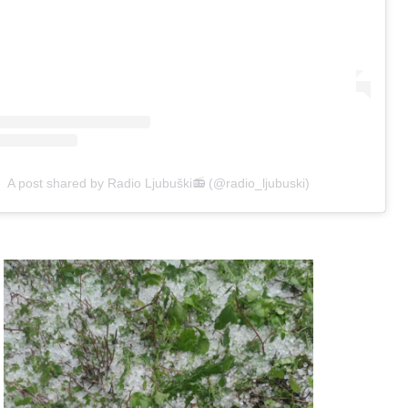
A post shared by Radio Ljubuški📻 (@radio_ljubuski)