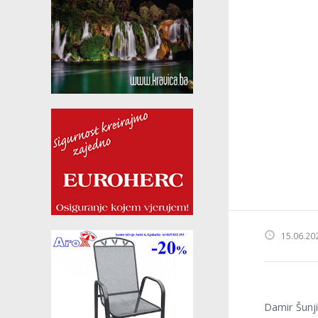
15.06.20
Damir Šunj