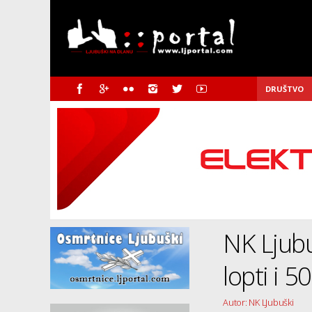
DRUŠTVO
NK Ljubu
lopti i 
Autor: NK LJubuški