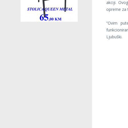
akciji. Ovo
opreme za t
“Ovim pute
funkcionira
Ljubuški.