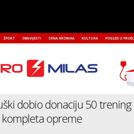
ŠPORT
OBAVIJESTI
CRNA KRONIKA
KULTURA
POGLED U PROŠ
ški dobio donaciju 50 trening
50 kompleta opreme