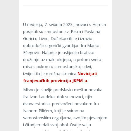
U nedjelju, 7. svibnja 2023., novaci s Humca
posjetili su samostan sv. Petra i Pavla na
Gorici u Livnu. Dočekao ih je i izrazio
dobrodošlicu gorički gvardijan fra Marko
Ešegović. Najprije je uslijedilo bratsko
druženje uz malu okrjepu, a potom sveta
misa s pukom u samostanskoj crkvi,
izvijestila je mrežna stranica
Novicijati
franjevačkih provincija JKPM-a
.
Misno je slavlje predslavio meštar novaka
fra Ivan Landeka, dok su novaci, njih
dvanaestorica, predvođeni novakom fra
Ivanom Pilićem, koji je svirao na
samostanskim orguljama, svojim pjevanjem
i čitanjem dali svoj obol. Ovdje valja