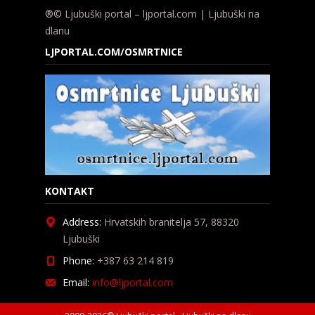
®© Ljubuški portal – ljportal.com | Ljubuški na
dlanu
LJPORTAL.COM/OSMRTNICE
KONTAKT
Address:
Hrvatskih branitelja 57, 88320
Ljubuški
Phone:
+387 63 214 819
Email:
info@ljportal.com