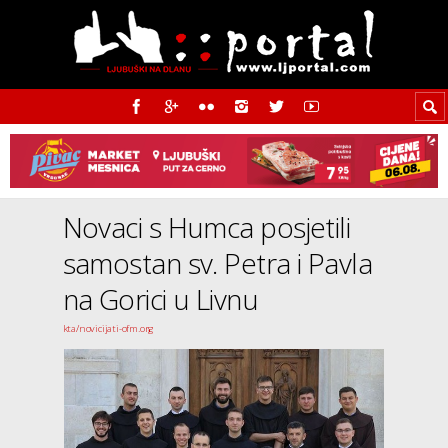
Novaci s Humca posjetili
samostan sv. Petra i Pavla
na Gorici u Livnu
kta/novicijati-ofm.org