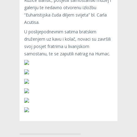
Ružice Barišić, posjetili samostanski muzej i
galeriju te nedavno otvorenu izložbu
“Euharistijska čuda diljem svijeta” bl. Carla
Acutisa.
U poslijepodnevnim satima bratskim
druženjem uz kavu i kolač, novaci su završili
svoj posjet fratrima u livanjskom
samostanu, te se zaputili natrag na Humac.