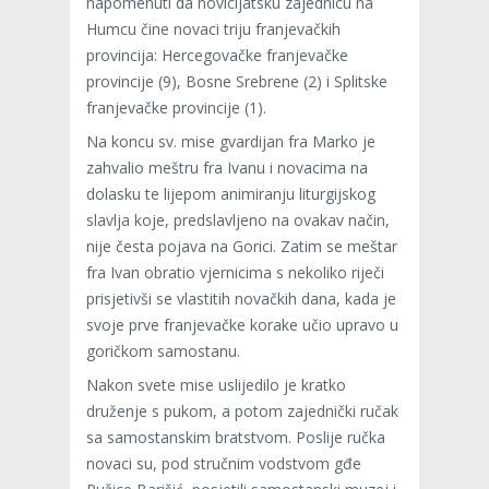
napomenuti da novicijatsku zajednicu na
Humcu čine novaci triju franjevačkih
provincija: Hercegovačke franjevačke
provincije (9), Bosne Srebrene (2) i Splitske
franjevačke provincije (1).
Na koncu sv. mise gvardijan fra Marko je
zahvalio meštru fra Ivanu i novacima na
dolasku te lijepom animiranju liturgijskog
slavlja koje, predslavljeno na ovakav način,
nije česta pojava na Gorici. Zatim se meštar
fra Ivan obratio vjernicima s nekoliko riječi
prisjetivši se vlastitih novačkih dana, kada je
svoje prve franjevačke korake učio upravo u
goričkom samostanu.
Nakon svete mise uslijedilo je kratko
druženje s pukom, a potom zajednički ručak
sa samostanskim bratstvom. Poslije ručka
novaci su, pod stručnim vodstvom gđe