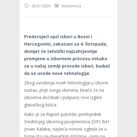
06.07.2026
Naslovnica
Predstojeći opći izbori u Bosni i
Hercegovini, zakazani za 4. listopada,
donijet će tehnički najzahtjevnije
promjene u izbornom procesu otkako
se u našoj zemlji provode izbori, budući
da se uvode nove tehnologije.
Zbog uvođenja novih tehnologija u izborni
sustav, prije svega skenera, birače će na
izborima dočekati i potpuno novi izgled
glasačkog listića.
Kako je za Raport potvrdio predsjednik
Središnjeg izbornog povjerenstva (SIP) BiH
Jovan Kalaba, najveća novost ogleda se u
tome što na glasačkim listićima, osim na