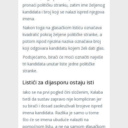
pronaći političku stranku, zatim ime željenog
kandidata i broj koji se nalazi ispred njegova
imena.
Nakon toga na glasačkom listiću označava
kvadratić pokraj željene političke stranke, a
potom ispod njezina naziva označava broj
koji odgovara kandidatu kojem želi dati glas.
Podsjećamo, birači će moći označiti najviše
tri kandidata unutar liste jedne političke
stranke.
Listići za dijasporu ostaju isti
Iako se na prvi pogled čini složenim, Kalaba
tvrdi da sustav zapravo nije kompliciran jer
su birači i dosad zaokruživali brojeve ispred
imena kandidata. Razlika je samo u tome
što će se imena ubuduće nalaziti na
pomoćnom listu, a ne na samom glasačkom