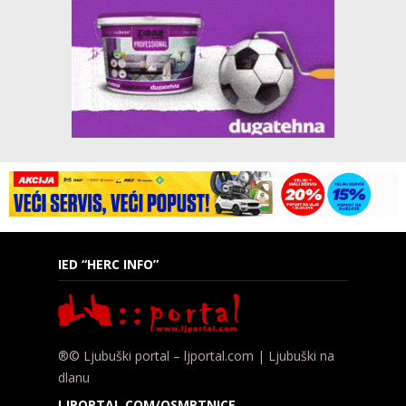
IED “HERC INFO”
®© Ljubuški portal – ljportal.com | Ljubuški na
dlanu
LJPORTAL.COM/OSMRTNICE