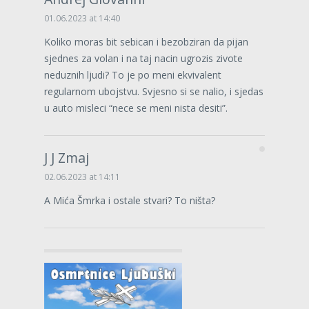
01.06.2023 at 14:40
Koliko moras bit sebican i bezobziran da pijan
sjednes za volan i na taj nacin ugrozis zivote
neduznih ljudi? To je po meni ekvivalent
regularnom ubojstvu. Svjesno si se nalio, i sjedas
u auto misleci “nece se meni nista desiti”.
J J Zmaj
02.06.2023 at 14:11
A Mića Šmrka i ostale stvari? To ništa?