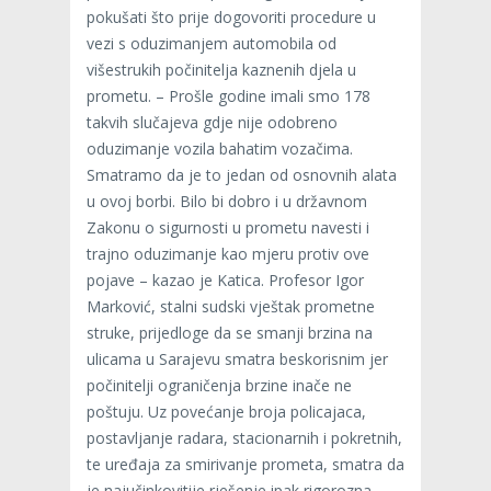
pokušati što prije dogovoriti procedure u
vezi s oduzimanjem automobila od
višestrukih počinitelja kaznenih djela u
prometu. – Prošle godine imali smo 178
takvih slučajeva gdje nije odobreno
oduzimanje vozila bahatim vozačima.
Smatramo da je to jedan od osnovnih alata
u ovoj borbi. Bilo bi dobro i u državnom
Zakonu o sigurnosti u prometu navesti i
trajno oduzimanje kao mjeru protiv ove
pojave – kazao je Katica. Profesor Igor
Marković, stalni sudski vještak prometne
struke, prijedloge da se smanji brzina na
ulicama u Sarajevu smatra beskorisnim jer
počinitelji ograničenja brzine inače ne
poštuju. Uz povećanje broja policajaca,
postavljanje radara, stacionarnih i pokretnih,
te uređaja za smirivanje prometa, smatra da
je najučinkovitije rješenje ipak rigorozna