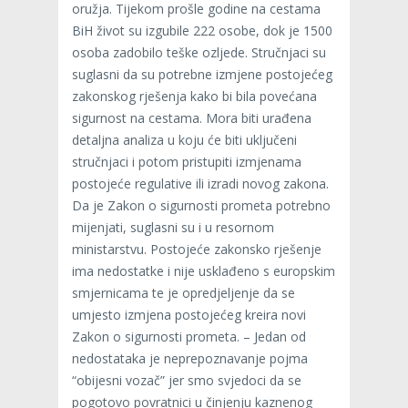
oružja. Tijekom prošle godine na cestama
BiH život su izgubile 222 osobe, dok je 1500
osoba zadobilo teške ozljede. Stručnjaci su
suglasni da su potrebne izmjene postojećeg
zakonskog rješenja kako bi bila povećana
sigurnost na cestama. Mora biti urađena
detaljna analiza u koju će biti uključeni
stručnjaci i potom pristupiti izmjenama
postojeće regulative ili izradi novog zakona.
Da je Zakon o sigurnosti prometa potrebno
mijenjati, suglasni su i u resornom
ministarstvu. Postojeće zakonsko rješenje
ima nedostatke i nije usklađeno s europskim
smjernicama te je opredjeljenje da se
umjesto izmjena postojećeg kreira novi
Zakon o sigurnosti prometa. – Jedan od
nedostataka je neprepoznavanje pojma
“obijesni vozač” jer smo svjedoci da se
pogotovo povratnici u činjenju kaznenog