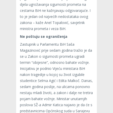
djela ugrožavanja sigurnosti prometa na
cestama BiH ne kažnjavaju odgovarajuće. I
to je jedan od najvećih nedostataka ovog
zakona – kaže Anel Topalović, savjetnik
ministra prometa i veza BiH.
Ne poštuju se ograničenja
Zastupnik u Parlamentu BiH Saša
Magazinović prije sedam godina tražio je da
se u Zakon o sigurnosti prometa ugradi
termin “obijesne”, odnosno bahate vožnje.
Inicijativu je podnio Vijeću ministara BiH
nakon tragedije u kojoj su život izgubile
studentice Selma Agić i Edita Malkoč. Danas,
sedam godina poslije, na ulicama ponovno
nestaju mladi životi, a zakon i dalje ne tretira
pojam bahate vožnje. Ministar unutarnjih
poslova SŽ-a Admir Katica najavio je da će s
predstavnicima Općinskog suda u Sarajevu