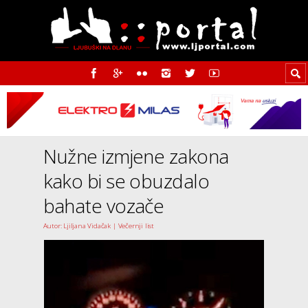
Nužne izmjene zakona
kako bi se obuzdalo
bahate vozače
Autor: Ljiljana Vidačak | Večernji list