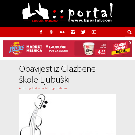
Obavijest iz Glazbene
škole Ljubuški
Autor: Ljubuški portal | ljportal.com