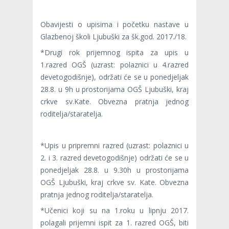
Obavijesti o upisima i početku nastave u
Glazbenoj školi Ljubuški za šk.god. 2017./18.
*Drugi rok prijemnog ispita za upis u
1.razred OGŠ (uzrast: polaznici u 4.razred
devetogodišnje), održati će se u ponedjeljak
28.8. u 9h u prostorijama OGŠ Ljubuški, kraj
crkve sv.Kate. Obvezna pratnja jednog
roditelja/staratelja.
*Upis u pripremni razred (uzrast: polaznici u
2. i 3. razred devetogodišnje) održati će se u
ponedjeljak 28.8. u 9.30h u prostorijama
OGŠ Ljubuški, kraj crkve sv. Kate. Obvezna
pratnja jednog roditelja/staratelja.
*Učenici koji su na 1.roku u lipnju 2017.
polagali prijemni ispit za 1. razred OGŠ, biti