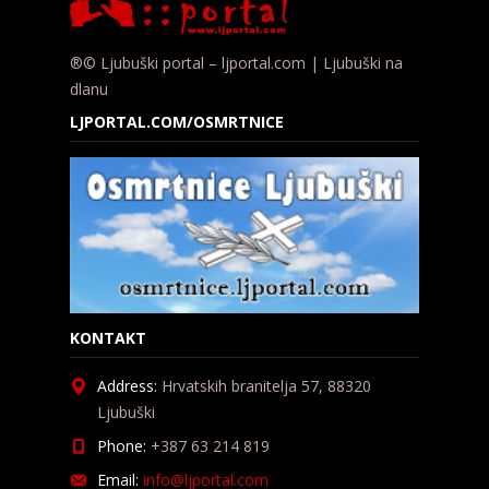
®© Ljubuški portal – ljportal.com | Ljubuški na
dlanu
LJPORTAL.COM/OSMRTNICE
KONTAKT
Address:
Hrvatskih branitelja 57, 88320
Ljubuški
Phone:
+387 63 214 819
Email:
info@ljportal.com