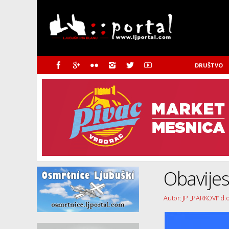
DRUŠTVO
Obavijes
Autor: JP „PARKOVI“ d.o