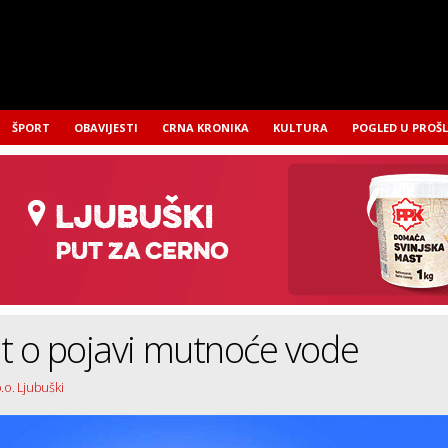
ŠPORT
OBAVIJESTI
CRNA KRONIKA
KULTURA
POGLED U PROŠ
t o pojavi mutnoće vode
.o. Ljubuški