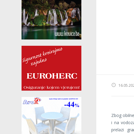
16.05.20
Zbog obilne
i na vodoz
prelazi gr