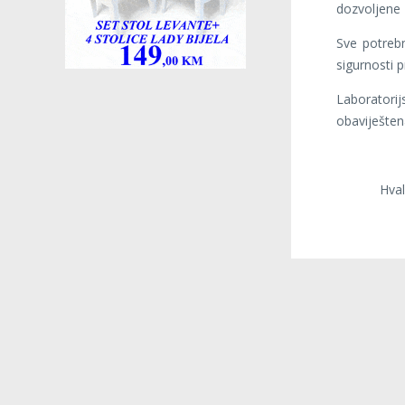
dozvoljene 
Sve potreb
sigurnosti 
Laboratori
obaviješten
Hvala na