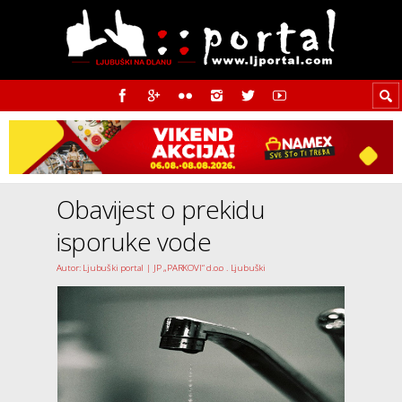
Obavijest o prekidu
isporuke vode
Autor: Ljubuški portal | JP „PARKOVI“ d.o.o . Ljubuški