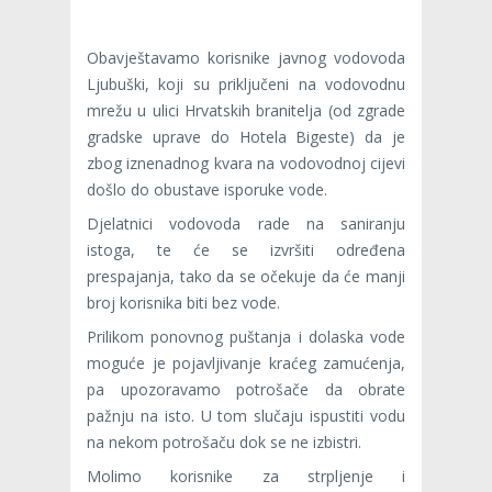
Obavještavamo korisnike javnog vodovoda
Ljubuški, koji su priključeni na vodovodnu
mrežu u ulici Hrvatskih branitelja (od zgrade
gradske uprave do Hotela Bigeste) da je
zbog iznenadnog kvara na vodovodnoj cijevi
došlo do obustave isporuke vode.
Djelatnici vodovoda rade na saniranju
istoga, te će se izvršiti određena
prespajanja, tako da se očekuje da će manji
broj korisnika biti bez vode.
Prilikom ponovnog puštanja i dolaska vode
moguće je pojavljivanje kraćeg zamućenja,
pa upozoravamo potrošače da obrate
pažnju na isto. U tom slučaju ispustiti vodu
na nekom potrošaču dok se ne izbistri.
Molimo korisnike za strpljenje i