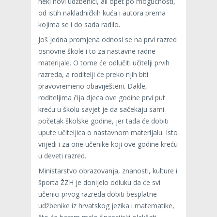
neki novi udžbenici, ali opet po mogućnosti,
od istih nakladničkih kuća i autora prema
kojima se i do sada radilo.
Još jedna promjena odnosi se na prvi razred
osnovne škole i to za nastavne radne
materijale. O tome će odlučiti učitelji prvih
razreda, a roditelji će preko njih biti
pravovremeno obaviješteni. Dakle,
roditeljima čija djeca ove godine prvi put
kreću u školu savjet je da sačekaju sami
početak školske godine, jer tada će dobiti
upute učiteljica o nastavnom materijalu. Isto
vrijedi i za one učenike koji ove godine kreću
u deveti razred.
Ministarstvo obrazovanja, znanosti, kulture i
športa ŽZH je donijelo odluku da će svi
učenici prvog razreda dobiti besplatne
udžbenike iz hrvatskog jezika i matematike,