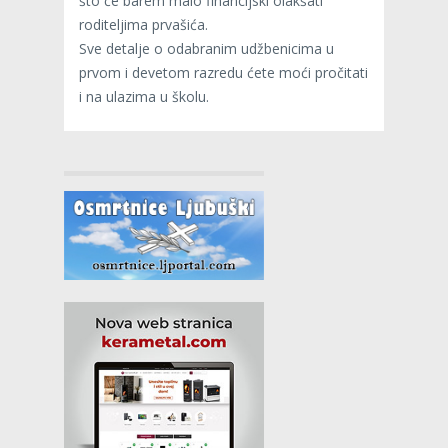
što će barem malo financijski olakšati
roditeljima prvašića.
Sve detalje o odabranim udžbenicima u
prvom i devetom razredu ćete moći pročitati
i na ulazima u školu.