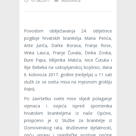
01.08.2017
Naslovnica
Povodom obilježavanja 24. obljetnice
pogibije hrvatskih branitelja Maria Perića,
Ante Juriča, Darke Borasa, Franje Rose,
Vinka Lauca, Franje Čuvala, Dinka Zovka,
Đure Papa, Miljenka Matića, Ivice Ćutuka i
Ilije Bebeka na uskopljanskoj bojišnici, dana
6. kolovoza 2017. godine (nedjelja) u 11 sati
služit će se sveta misa na mjesnom groblju
Pidriš.
Po završetku svete mise slijedi polaganje
vijenaca i svijeća ispred spomenika
hrvatskim braniteljima iz naše Općine,
priopćeno je iz Službe za branitelje iz
Domovinskog rata, društevene djelatnosti,
opću upravu i zajedničke poslove općine